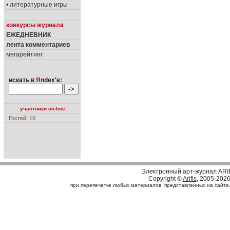
• литературные игры
конкурсы журнала
ЕЖЕДНЕВНИК
лента комментариев
мегарейтинг
искать в
Я
ndex'е:
участники on-line:
Гостей: 16
Электронный арт-журнал ARI
Copyright ©
Arifis
, 2005-202
при перепечатке любых материалов, представленных на сайте, с