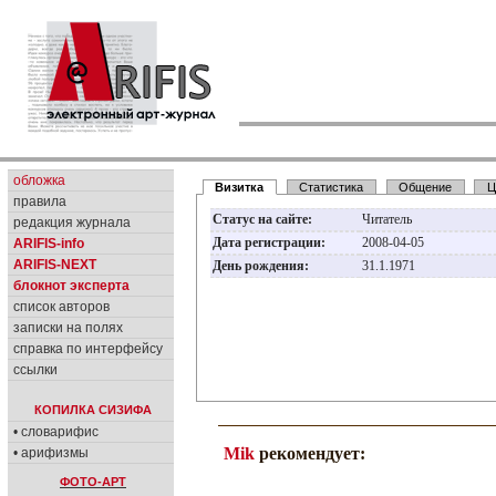
обложка
Визитка
Статистика
Общение
Ц
правила
Статус на сайте:
Читатель
редакция журнала
Дата регистрации:
2008-04-05
ARIFIS-info
ARIFIS-NEXT
День рождения:
31.1.1971
блокнот эксперта
список авторов
записки на полях
справка по интерфейсу
ссылки
КОПИЛКА СИЗИФА
• словарифис
Mik
рекомендует:
• арифизмы
ФОТО-АРТ