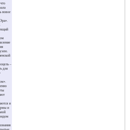
 что
вала
ь новое
«Эра».
–
етящий
ком
авление
рия
узею.
ненской
моцель –
ть для
»
ом».
менно
еты
ают
аются и
ормы и
ьной
 видом
азвания
крытые