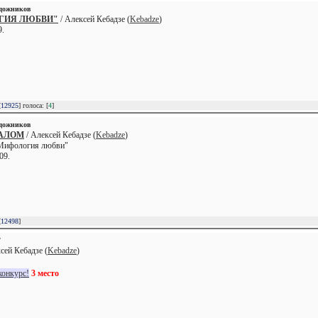
удожников
ГИЯ ЛЮБВИ"
/ Алексей Кебадзе (
Kebadze
)
9.
[
12925
] голоса: [
4
]
удожников
КАЛОМ
/ Алексей Кебадзе (
Kebadze
)
"Мифология любви"
09.
[
12498
]
Т
сей Кебадзе (
Kebadze
)
конкурс!
3 место