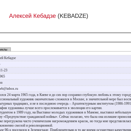
Алексей Кебадзе
(KEBADZE)
иклы
ей Кебадзе
р
11-23
1965
ва
keb@inbox.ru
ился 24 марта 1965 года, в Киеве и до сих пор сохранил глубокую любовь к этому город
ссиональный художник окончательно сложился в Москве, в значительной мере был восп
льтурных традициях, и не в последнюю очередь – Архитектурным институтом (1986-1991
афия художника лучше всего прослеживается в эволюции его картин.
тудентом в 1989 году, на Выставке молодых художников в Манеже, выставил небольшу
ну «Предчувствие гражданской войны». Сейчас полагаю, что была она излишне прямолин
же перегружена чисто ученическим нагромождением красок, но тогда мне представлялас
кновенно смелой и революционной.
але 90-х поселился в Зеленограде. Приблизительно в то же время осуществил качественн