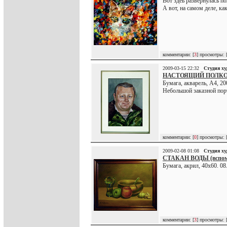
Вот здеь развернулась по
А вот, на самом деле, к
комментарии: [
3
] просмотры: 
2009-03-15 22:32
Студия х
НАСТОЯЩИЙ ПОЛК
Бумага, акварель, А4, 20
Небольшой заказной порт
комментарии: [
0
] просмотры: 
2009-02-08 01:08
Студия х
СТАКАН ВОДЫ (вспом
Бумага, акрил, 40х60. 08
комментарии: [
3
] просмотры: 