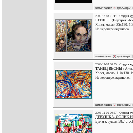
комментарии: [
4
] просмотры: 
2008-12-18 01:14
Студия х
ЕГИПЕТ. (Портрет Яс
Холст, масло, 35х120. 19
Из недопереизданного...
комментарии: [
4
] просмотры: 
2008-12-18 00:55
Студия х
ТАНЕЦ ВЕСНЫ
/ Алек
Холст, масло, 110х130. 1
Из недопереизданного...
комментарии: [
0
] просмотры: 
2008-11-30 00:57
Студия х
ДЕВУШКА, ОСЛИК И
Бумага, гуашь, 38х40. XI