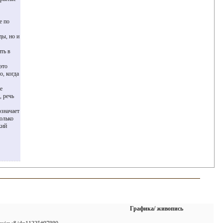
е по
ды, но и
ить в
это
о, когда
е
, речь
означает
только
кий
Графика/ живопись