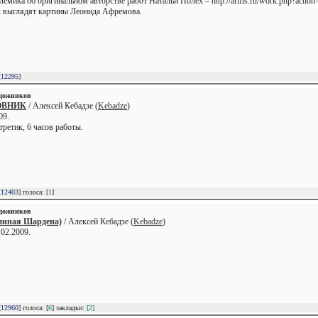
лемика об оригинальном авторстве работ Натальи Полех – http://arifis.ru/work.php?act
ак выглядят картины Леонида Афремова.
[
12295
]
удожников
ОВНИК
/ Алексей Кебадзе (
Kebadze
)
09.
ретик, 6 часов работы.
[
12403
] голоса: [
1
]
удожников
иная Шардена)
/ Алексей Кебадзе (
Kebadze
)
.02.2009.
[
12960
] голоса: [
6
] закладки:
[2]