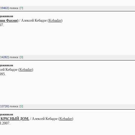
[
19463
] голоса: [
7
]
удожников
мин Фахми)
/ Алексей Кебадзе (
Kebadze
)
97.
[
14282
] голоса: [
3
]
удожников
сей Кебадзе (
Kebadze
)
995.
[
13720
] голоса: [
1
]
удожников
 КРАСНЫЙ ДОМ.
/ Алексей Кебадзе (
Kebadze
)
I.2007.