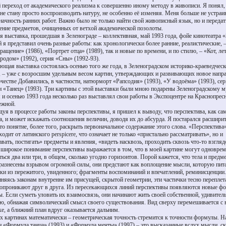
 переход от академического реализма к совершенно иному методу в живописи. Я понял,
 не стану просто воспроизводить натуру, не особенно её изменяя. Меня больше не устраи
начность ранних работ. Важно было не только найти свой живописный язык, но и передат
ние предметов, очищенных от ветхой академической позолоты.
я выставка, прошедшая в Зеленограде – коллективная, май 1993 года, фойе кинотеатра 
й я представил очень разные работы: как хронологически более ранние, реалистические, 
ращение» (1986), «Портрет отца» (1989), так и новые по времени, и по стилю, – «Кот, л
ородом» (1992), серия «Сны» (1992-93).
ющая выставка состоялась осенью того же года, в Зеленоградском историко-краеведчес
, – уже с возросшим удельным весом картин, утверждающих и развивающих новое напр
рчестве Добавились, в частности, натюрморт «Рапсодия» (1993), «У водоёма» (1993), се
н «Танец» (1993). Три картины с этой выставки были мною подарены Зеленоградскому м
 и осенью 1993 года несколько раз выставлял свои работы в Экспоцентре на Краснопрес
ежной.
дуя в процессе работы законы перспективы, я пришел к выводу, что перспектива, как са
а, и может искажать соотношения величин, доводя их до абсурда. Я постарался расшири
это понятие, более того, раскрыть первоначальное содержание этого слова. «Перспектива
одит от латинского perspicere, что означает не только «пристально рассматривать», но и
авать, постигать» предметы и явления, «видеть насквозь, проходить сквозь что-то взгляд
 широкое понимание перспективы выражается в том, что в моей картине могут одновре
ться два или три, в общем, сколько угодно горизонтов. Порой кажется, что тела и предм
разнесены взрывом огромной силы, они предстают как воплощение мысли, которую пит
ки из пережитого, увиденного; фрагменты воспоминаний и впечатлений, реминисценции.
няясь законам внутренне им присущей, скрытой геометрии, эти частички тесно переплет
опроникают друг в друга. Из пересекающихся линий перспективы появляются новые ф
ы. Если суметь уловить их взаимосвязь, они начинают жить своей собственной, удивител
ю, обнажая символический смысл своего существования. Вид сверху перемешивается с
ке, а ближний план вдруг оказывается дальним.
х картинах математически – геометрическая точность стремится к точности формулы. Н
н «Формула танца» (1993) и «Формула мечты» (1997) – это высказанные вслух мысли, с