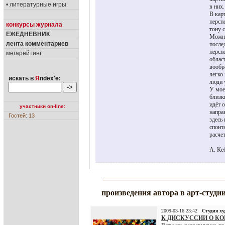
• литературные игры
в них.
В кар
персп
конкурсы журнала
тону 
ЕЖЕДНЕВНИК
Можно
лента комментариев
после
персп
мегарейтинг
облас
вообр
легко
искать в
Я
ndex'е:
люди 
У мое
близк
идёт 
участники on-line:
напра
Гостей: 13
здесь
спонт
расче
А. Ке
произведения автора в арт-студи
2009-03-16 23:42
Студия х
К ДИСКУССИИ О КО