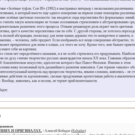
тине «Зелёные туфли. Сон III» (1992) я выстраивал интерьер с несколькими различными
ективами, в который вместо еще одного измерения на первом плане помещены различны
сине-зелёные цветовые плоскости: так вводится сюда перспектива без формальных линий.
 считать такую композицию не только осознанным стремлением к абстрагированию сре
довательным развитием этого процесса. Отныне решающую роль играет чисто цветовая
ектива, цвет в качестве перспективы сам по себе. С другой стороны, не хотелось переход
ть полной абстракции, поскольку для меня важно держать что-то конкретное в памяти, в
ажении, – человека, либо предмет. Если изображать все вещи совершенно абстрактно, то 
 может превратиться для меня в клише, а я этого не хочу. Кроме того, мне бывает приятн
узнают себя на картинах.
го стиля нет определённого названия, и я не особо стремлюсь его придумывать. Наиболе
им по духу считаю творчество русских авангардистов начала ХХ века. Главным образом
об Аналитическом искусстве, идеологом которого был Павел Филонов. Именно в этом
влении вижу возможный путь дальнейшего развития живописи. Сам термин «анализ» об
 интеллектуальный контроль над процессом творчества, иными словами, живопись – не с
анные действия по вдохновению, сколько продуманная кропотливая работа и аналитичес
т. Вообще, живопись, как и поэзия, не терпит приблизительности.
бадзе.
и
удожников
ПИЯХ И ОРИГИНАЛАХ.
/ Алексей Кебадзе (
Kebadze
)