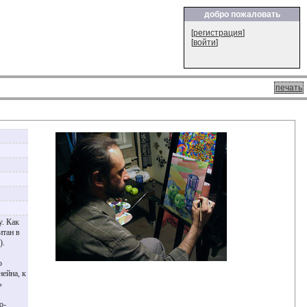
добро пожаловать
[
регистрация
]
[
войти
]
печать
у. Как
итан в
).
ю
ейна, к
ь
о-