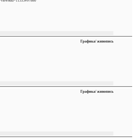
ion=view&id=11335#97880
Графика/ живопись
Графика/ живопись