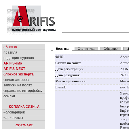
обложка
Визитка
Статистика
Общение
Ц
правила
ФИО:
Алекс
редакция журнала
Статус на сайте:
Авто
ARIFIS-info
ARIFIS-NEXT
Дата регистрации:
2008-
блокнот эксперта
День рождения:
24.3.
список авторов
Место проживания:
Моск
записки на полях
E-mail:
alex_
справка по интерфейсу
Я род
ссылки
профе
её ку
Биогр
КОПИЛКА СИЗИФА
Ещё с
• словарифис
карти
• арифизмы
тому 
необы
ФОТО-АРТ
В нач