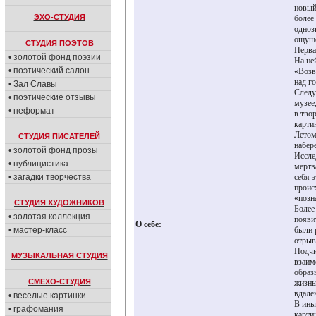
новый
ЭХО-СТУДИЯ
более
одноз
ощуще
СТУДИЯ ПОЭТОВ
Перва
• золотой фонд поэзии
На не
• поэтический салон
«Возв
над г
• Зал Славы
Следу
• поэтические отзывы
музее
• неформат
в тво
карти
Летом
СТУДИЯ ПИСАТЕЛЕЙ
набер
• золотой фонд прозы
Иссле
• публицистика
мертв
• загадки творчества
себя 
происх
«позн
СТУДИЯ ХУДОЖНИКОВ
Более
• золотая коллекция
появи
О себе:
• мастер-класс
были 
отрыв
Подчи
МУЗЫКАЛЬНАЯ СТУДИЯ
взаим
образ
СМЕХО-СТУДИЯ
жизнь
вдале
• веселые картинки
В ины
• графомания
карти