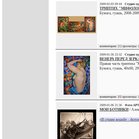
2009-02-03 09:44
Студия х
ТРИПТИХ "МИФОЛО
Бумага, гуашь, 2008-200
комментарии: [
1
] просмотры: 
2009-01-30 23:32
Студия х
ВЕНЕРА ПЕРЕД ЗЕР
Правая часть триптиха 
Бумага, гуашь, 40х60, 20
комментарии: [
0
] просмотры: 
2009-01-06 21:36
Фото-АР
МОИ БОТИНКИ
/ Алек
«В стране вещей» - фото