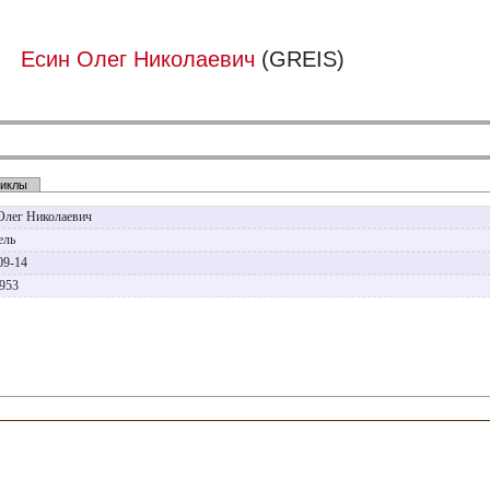
Есин Олег Николаевич
(GREIS)
иклы
Олег Николаевич
ель
09-14
1953