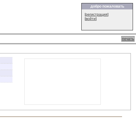
добро пожаловать
[
регистрация
]
[
войти
]
печать