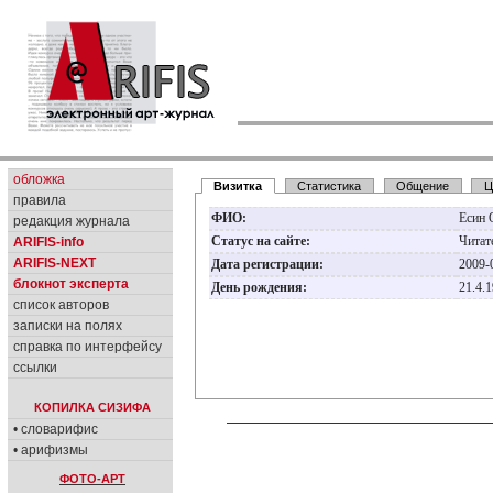
обложка
Визитка
Статистика
Общение
Ц
правила
ФИО:
Есин 
редакция журнала
Статус на сайте:
Читат
ARIFIS-info
ARIFIS-NEXT
Дата регистрации:
2009-
блокнот эксперта
День рождения:
21.4.
список авторов
записки на полях
справка по интерфейсу
ссылки
КОПИЛКА СИЗИФА
• словарифис
• арифизмы
ФОТО-АРТ