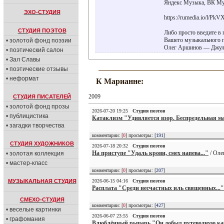
Яндекс Музыка, ВК Му
ЭХО-СТУДИЯ
https://rumedia.io/l/PkV
СТУДИЯ ПОЭТОВ
Либо просто введите в 
Вашего музыкального 
• золотой фонд поэзии
Олег Аршинов — Джу
• поэтический салон
• Зал Славы
• поэтические отзывы
• неформат
К Марианне:
2009
СТУДИЯ ПИСАТЕЛЕЙ
• золотой фонд прозы
2026-07-20 19:25
Студия поэтов
• публицистика
Катаклизм "Удивляется взор. Беспредельная ма
• загадки творчества
комментарии: [
0
] просмотры: [
191
]
СТУДИЯ ХУДОЖНИКОВ
2026-07-18 20:32
Студия поэтов
На приступе "Удаль крови, смех напева..."
/ Оле
• золотая коллекция
• мастер-класс
комментарии: [
0
] просмотры: [
207
]
2026-06-15 04:16
Студия поэтов
МУЗЫКАЛЬНАЯ СТУДИЯ
Расплата "Среди несчастных иль священных..."
СМЕХО-СТУДИЯ
комментарии: [
0
] просмотры: [
427
]
• веселые картинки
2026-06-07 23:55
Студия поэтов
• графомания
Влюблённый рыцарь "Он добыл путеводную кар