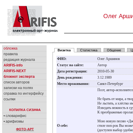
Олег Арш
обложка
Визитка
Статистика
Общение
Ц
правила
ФИО:
Олег Аршинов
редакция журнала
Статус на сайте:
Автор
ARIFIS-info
ARIFIS-NEXT
Дата регистрации:
2010-05-30
блокнот эксперта
День рождения:
3.12.1989
список авторов
Место проживания:
Санкт-Петербург
записки на полях
Поэт, автор-исполните
справка по интерфейсу
Не брать от мира, а тво
ссылки
Не льстить, а хлёстко и
Изведать нежность в гр
КОПИЛКА СИЗИФА
К преображенью пролаг
• словарифис
Мою новую песню «Джул
• арифизмы
О себе:
стиле поп-рок Вы може
ФОТО-АРТ
(доступен выбор удоб