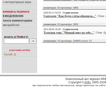
• литературные игры
комментарии: [
0
] просмотры: [
489
]
конкурсы журнала
2026-05-11 03:59
Студия поэтов
Скиталец "Как будто слёзы обронила..."
/ Олег 
ЕЖЕДНЕВНИК
лента комментариев
комментарии: [
0
] просмотры: [
583
]
мегарейтинг
2011-08-05 20:30
Студия поэтов
Телесная тень "Чёрный цвет на тебе..."
/ Олег А
искать в
Я
ndex'е:
комментарии: [
4
] просмотры: [
10693
] голоса: [
1
]
участники on-line:
Гостей: 11
Электронный арт-журнал ARI
Copyright ©
Arifis
, 2005-202
при перепечатке любых материалов, представленных на сайте, с