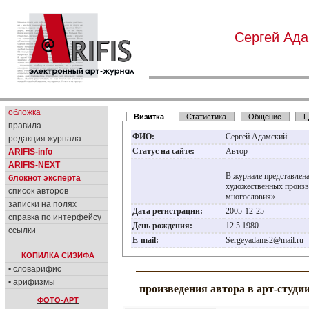
Сергей Ада
обложка
Визитка
Статистика
Общение
Ц
правила
ФИО:
Сергей Адамский
редакция журнала
Статус на сайте:
Автор
ARIFIS-info
ARIFIS-NEXT
В журнале представлена
блокнот эксперта
художественных произве
список авторов
многословия».
записки на полях
Дата регистрации:
2005-12-25
справка по интерфейсу
День рождения:
12.5.1980
ссылки
E-mail:
Sergeyadams2@mail.ru
КОПИЛКА СИЗИФА
• словарифис
• арифизмы
произведения автора в арт-студи
ФОТО-АРТ