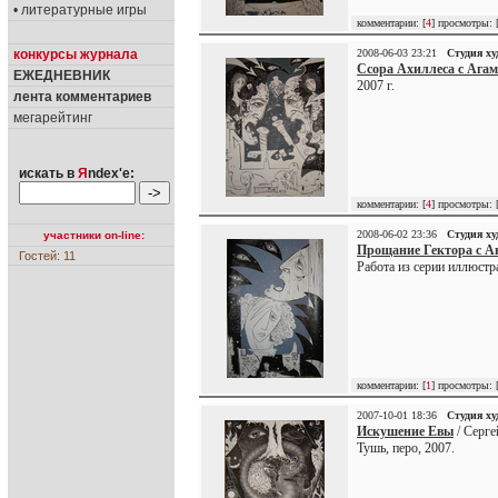
• литературные игры
комментарии: [
4
] просмотры: 
конкурсы журнала
2008-06-03 23:21
Студия х
Ссора Ахиллеса с Ага
ЕЖЕДНЕВНИК
2007 г.
лента комментариев
мегарейтинг
искать в
Я
ndex'е:
комментарии: [
4
] просмотры: 
2008-06-02 23:36
Студия х
участники on-line:
Прощание Гектора с А
Гостей: 11
Работа из серии иллюстра
комментарии: [
1
] просмотры: 
2007-10-01 18:36
Студия х
Искушение Евы
/ Серге
Тушь, перо, 2007.