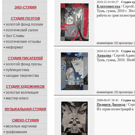
2010-12-14 04:27
Студия х
Клитемнестра
/ Сергей
ЭХО-СТУДИЯ
Тушь, гуашь, 2010 г. 30х
работа из срии иллюстр
СТУДИЯ ПОЭТОВ
• золотой фонд поэзии
• поэтический салон
• Зал Славы
• поэтические отзывы
комментарии: [
0
] просмотры: 
• неформат
2010-12-14 04:26
Студия х
Ариадна
/ Сергей Адамс
СТУДИЯ ПИСАТЕЛЕЙ
Тушь, гуашь, 2010. 30х4
• золотой фонд прозы
• публицистика
• загадки творчества
СТУДИЯ ХУДОЖНИКОВ
• золотая коллекция
комментарии: [
0
] просмотры: 
• мастер-класс
2008-06-07 20:45
Студия х
Подвиги Диомеда
/ Сер
Из серии иллюстраций к 
МУЗЫКАЛЬНАЯ СТУДИЯ
СМЕХО-СТУДИЯ
• веселые картинки
• графомания