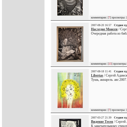
комментарии: [
7
] просмотры: 
2007-08-20 16:57
Студия х
Наследие Моисея
/ Сер
Очередная работа из биб
комментарии: [
13
] просмотры:
2007-08-18 11:41
Студия х
Libertas
/ Сергей Адамск
Тушь, акварель. авг.2007.
комментарии: [
7
] просмотры: 
2007-03-27 21:39
Студия х
Видение Тесея
/ Сергей
К замечательному стих