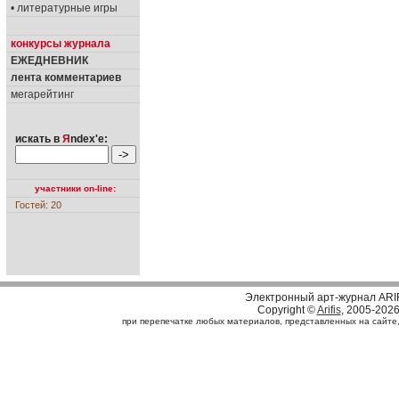
• литературные игры
конкурсы журнала
ЕЖЕДНЕВНИК
лента комментариев
мегарейтинг
искать в
Я
ndex'е:
участники on-line:
Гостей: 20
Электронный арт-журнал ARI
Copyright ©
Arifis
, 2005-202
при перепечатке любых материалов, представленных на сайте, с