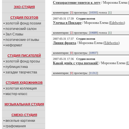
Стихорастение тянется к лету
/ Морозова Елена (
ЭХО-СТУДИЯ
комментарии: [
3
] просмотры: [
10593
] голоса: [
1
]
СТУДИЯ ПОЭТОВ
2007-05-31 17:39
Студия поэтов
Улочка в Покхаре
/ Морозова Елена (
Edelweiss
)
• золотой фонд поэзии
• поэтический салон
комментарии: [
2
] просмотры: [
10689
] голоса: [
1
]
• Зал Славы
2007-05-31 17:37
Студия поэтов
• поэтические отзывы
Линия фронта
/ Морозова Елена (
Edelweiss
)
• неформат
комментарии: [
0
] просмотры: [
10937
]
СТУДИЯ ПИСАТЕЛЕЙ
2007-05-31 17:36
Студия поэтов
• золотой фонд прозы
Какой денёк с утра погожий!
/ Морозова Елена (
E
• публицистика
• загадки творчества
комментарии: [
0
] просмотры: [
11312
]
СТУДИЯ ХУДОЖНИКОВ
• золотая коллекция
• мастер-класс
МУЗЫКАЛЬНАЯ СТУДИЯ
СМЕХО-СТУДИЯ
• веселые картинки
• графомания