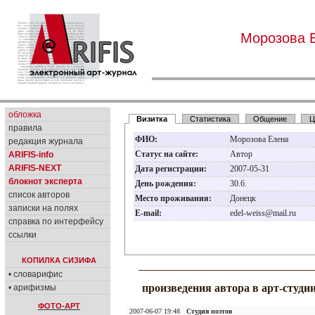
Морозова 
обложка
Визитка
Статистика
Общение
Ц
правила
ФИО:
Морозова Елена
редакция журнала
Статус на сайте:
Автор
ARIFIS-info
ARIFIS-NEXT
Дата регистрации:
2007-05-31
блокнот эксперта
День рождения:
30.6.
список авторов
Место проживания:
Донецк
записки на полях
E-mail:
edel-weiss@mail.ru
справка по интерфейсу
ссылки
КОПИЛКА СИЗИФА
• словарифис
произведения автора в арт-студи
• арифизмы
ФОТО-АРТ
2007-06-07 19:48
Студия поэтов