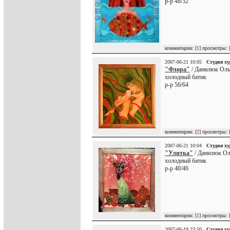
р-р 48/52
комментарии: [
1
] просмотры: 
2007-06-21 10:05
Студия х
"Флора"
/ Данилюк Оль
холодный батик
р-р 56/64
комментарии: [
2
] просмотры: 
2007-06-21 10:04
Студия х
"Улитка"
/ Данилюк Ол
холодный батик
р-р 40/46
комментарии: [
1
] просмотры: 
2007-06-19 23:50
Студия х