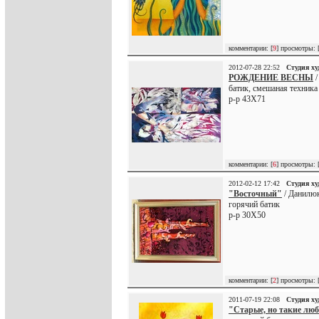
комментарии: [
9
] просмотры: 
2012-07-28 22:52
Студия х
РОЖДЕНИЕ ВЕСНЫ
/
батик, смешаная техника
р-р 43Х71
комментарии: [
6
] просмотры: 
2012-02-12 17:42
Студия х
"Восточный"
/ Данилюк
горячий батик
р-р 30Х50
комментарии: [
2
] просмотры: 
2011-07-19 22:08
Студия х
"Старые, но такие лю