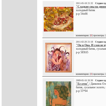
2011-05-18 21:32
Студия х
"Сладкие сны на двои
холодный батик
р-р 54х66
комментарии: [
0
] просмотры: 
2011-02-20 21:18
Студия х
"Он и Она. И слов не 
холодный батик, сусальн
р-р 58Х65
комментарии: [
3
] просмотры: 
2009-05-16 20:30
Студия х
"Ее сети"
/ Данилюк Ол
батик, сусальное золото,
р-р 55*64