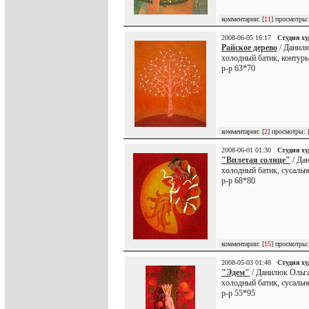
комментарии: [
11
] просмотры:
2008-06-05 16:17
Студия х
Райское дерево
/ Данилю
холодный батик, контуры
р-р 63*70
комментарии: [
2
] просмотры: 
2008-06-01 01:30
Студия х
"Вплетая солнце"
/ Да
холодный батик, сусальн
р-р 68*80
комментарии: [
15
] просмотры:
2008-05-03 01:48
Студия х
"Эдем"
/ Данилюк Ольга
холодный батик, сусальн
р-р 55*95