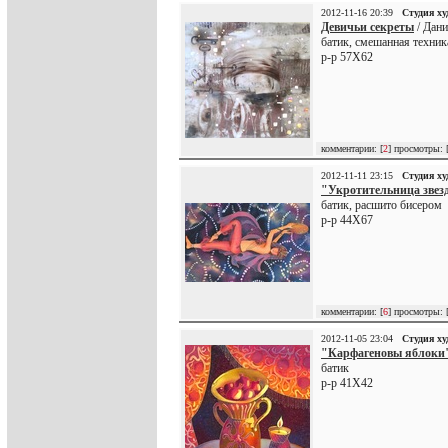
2012-11-16 20:39
Студия х
Девичьи секреты
/ Дан
батик, смешанная техник
р-р 57Х62
комментарии: [
2
] просмотры: 
2012-11-11 23:15
Студия х
"Укротительница звез
батик, расшито бисером
р-р 44Х67
комментарии: [
6
] просмотры: 
2012-11-05 23:04
Студия х
"Карфагеновы яблоки
батик
р-р 41Х42