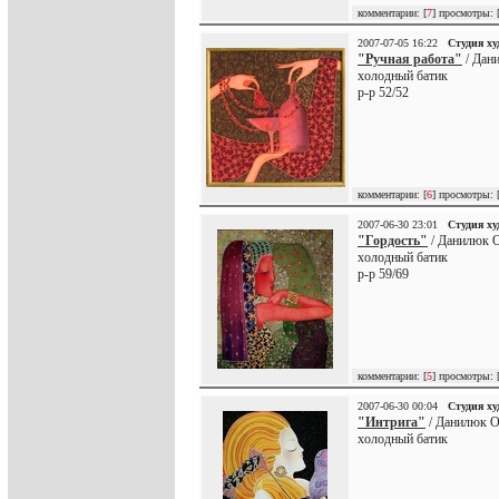
комментарии: [
7
] просмотры: 
2007-07-05 16:22
Студия х
"Ручная работа"
/ Дан
холодный батик
р-р 52/52
комментарии: [
6
] просмотры: 
2007-06-30 23:01
Студия х
"Гордость"
/ Данилюк О
холодный батик
р-р 59/69
комментарии: [
5
] просмотры: 
2007-06-30 00:04
Студия х
"Интрига"
/ Данилюк О
холодный батик