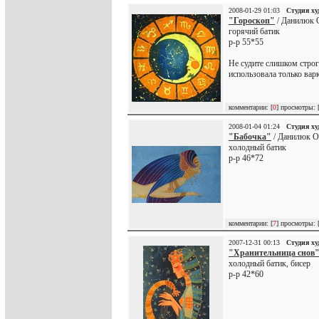
2008-01-29 01:03
Студия х
"Гороскоп"
/ Данилюк 
горячий батик
р-р 55*55
Не судите слишком строго
использовала только варк
комментарии: [
0
] просмотры: 
2008-01-04 01:24
Студия х
"Бабочка"
/ Данилюк О
холодный батик
р-р 46*72
комментарии: [
7
] просмотры: 
2007-12-31 00:13
Студия х
"Хранительница снов
холодный батик, бисер
р-р 42*60