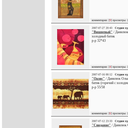
комментарии: [
9
] просмотры: 
2007-07-27 20:43
Студия х
"Вишневый"
/ Данилюк
холодный батик
р-р 32*43
комментарии: [
4
] просмотры: 
2007-07-16 00:12
Студия х
"Оазис"
/ Данилюк Ольг
батик (горячий с холодн
р-р 55/58
комментарии: [
6
] просмотры: 
2007-07-12 23:33
Студия х
"Свидание"
/ Данилюк 