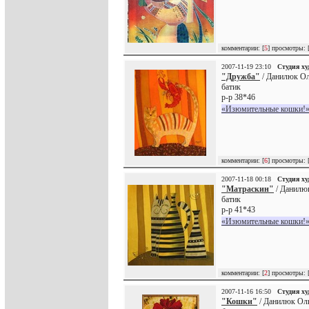
комментарии: [
5
] просмотры: 
2007-11-19 23:10
Студия х
"Дружба"
/ Данилюк Ол
батик
р-р 38*46
«Изюмительные кошки!»
комментарии: [
6
] просмотры: 
2007-11-18 00:18
Студия х
"Матраскин"
/ Данилю
батик
р-р 41*43
«Изюмительные кошки!»
комментарии: [
2
] просмотры: 
2007-11-16 16:50
Студия х
"Кошки"
/ Данилюк Оль