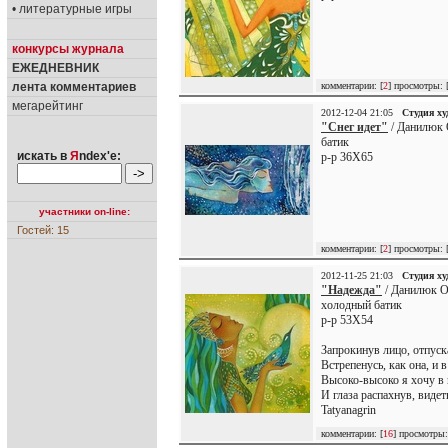
• литературные игры
конкурсы журнала
ЕЖЕДНЕВНИК
комментарии: [
2
] просмотры: 
лента комментариев
мегарейтинг
2012-12-04 21:05
Студия х
"Снег идет"
/ Данилюк 
батик
искать в
Я
ndex'е:
р-р 36Х65
участники on-line:
Гостей: 15
комментарии: [
2
] просмотры: 
2012-11-25 21:03
Студия х
"Надежда"
/ Данилюк О
холодный батик
р-р 53Х54
Запрокинув лицо, отпуск
Встрепенусь, как она, и 
Высоко-высоко я хочу в 
И глаза распахнув, виде
Tatyanagrin
комментарии: [
16
] просмотры: