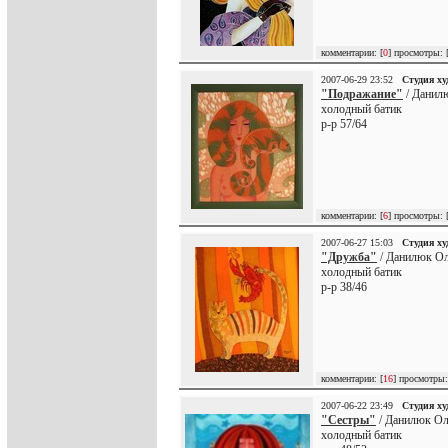
комментарии: [
0
] просмотры: 
2007-06-29 23:52
Студия х
"Подражание"
/ Данил
холодный батик
р-р 57/64
комментарии: [
6
] просмотры: 
2007-06-27 15:03
Студия х
"Дружба"
/ Данилюк Ол
холодный батик
р-р 38/46
комментарии: [
16
] просмотры:
2007-06-22 23:49
Студия х
"Сестры"
/ Данилюк Ол
холодный батик