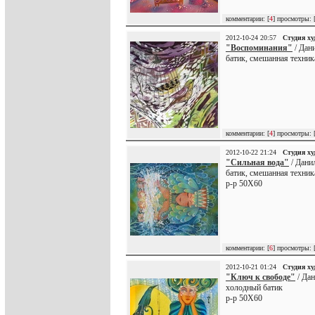
комментарии: [
4
] просмотры: 
2012-10-24 20:57
Студия х
"Воспоминания"
/ Дан
батик, смешанная техник
комментарии: [
4
] просмотры: 
2012-10-22 21:24
Студия х
"Сильная вода"
/ Дани
батик, смешанная техник
р-р 50Х60
комментарии: [
6
] просмотры: 
2012-10-21 01:24
Студия х
"Ключ к свободе"
/ Да
холодный батик
р-р 50Х60