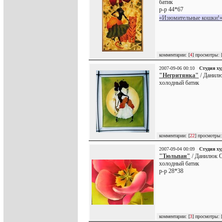
батик
р-р 44*67
«Изюмительные кошки!»
комментарии: [
4
] просмотры: 
2007-09-06 00:10
Студия х
"Негритянка"
/ Данилю
холодный батик
комментарии: [
22
] просмотры:
2007-09-04 00:09
Студия х
"Тюльпан"
/ Данилюк О
холодный батик
р-р 28*38
комментарии: [
3
] просмотры: 