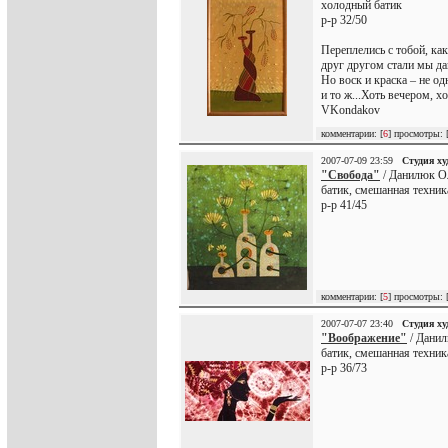
холодный батик
р-р 32/50
Переплелись с тобой, как
друг другом стали мы дав
Но воск и краска – не од
и то ж...Хоть вечером, х
VKondakov
комментарии: [
6
] просмотры: 
2007-07-09 23:59
Студия х
"Свобода"
/ Данилюк О
батик, смешанная техник
р-р 41/45
комментарии: [
5
] просмотры: 
2007-07-07 23:40
Студия х
"Воображение"
/ Данил
батик, смешанная техник
р-р 36/73