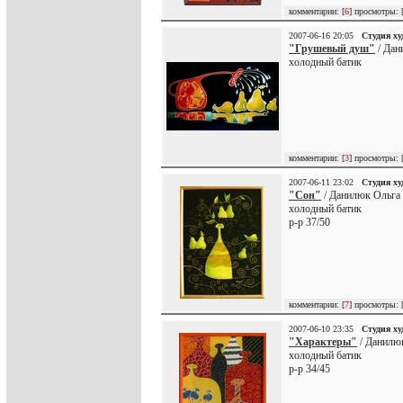
комментарии: [
6
] просмотры: 
2007-06-16 20:05
Студия х
"Грушевый душ"
/ Дан
холодный батик
комментарии: [
3
] просмотры: 
2007-06-11 23:02
Студия х
"Сон"
/ Данилюк Ольга
холодный батик
р-р 37/50
комментарии: [
7
] просмотры: 
2007-06-10 23:35
Студия х
"Характеры"
/ Данилю
холодный батик
р-р 34/45