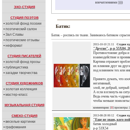
впечатлениями ))))
ЭХО-СТУДИЯ
СТУДИЯ ПОЭТОВ
• золотой фонд поэзии
Батик:
• поэтический салон
• Зал Славы
Батик – роспись по ткани. Занимаюсь батиком серьезн
• поэтические отзывы
2015-10-10 21:11
Студия х
• неформат
"Другие", р-р 55Х84, 20
Противостояние добра и 
СТУДИЯ ПИСАТЕЛЕЙ
взаимодействие и проник
Картина отражает пробл
• золотой фонд прозы
их влияния друг на друг
• публицистика
под влиянием тех или ин
• загадки творчества
Принято думать, что изо
негативный,
СТУДИЯ ХУДОЖНИКОВ
злой, не добрый, хитрый
• золотая коллекция
А если взглянуть на сит
• мастер-класс
Ведь очень часть «здрав
чтобы меньше появляться 
МУЗЫКАЛЬНАЯ СТУДИЯ
комментарии: [
0
] просмотры: 
2013-08-28 00:12
Студия х
СМЕХО-СТУДИЯ
"Еще не знаю, кого п
• веселые картинки
батик холодный
• графомания
р-р 53Х54