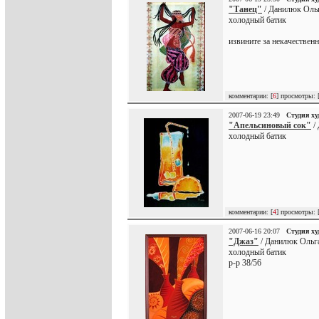
"Танец"
/ Данилюк Оль
холодный батик
извините за некачествен
комментарии: [
6
] просмотры: 
2007-06-19 23:49
Студия х
"Апельсиновый сок"
/
холодный батик
комментарии: [
4
] просмотры: 
2007-06-16 20:07
Студия х
"Джаз"
/ Данилюк Ольг
холодный батик
р-р 38/56