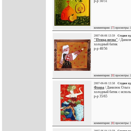
р-р 50/51
комментарии: [
7
] просмотры: 
2007-06-06 13:59
Студия х
"Птица-весна"
/ Данил
холодный батик
р-р 48/56
комментарии: [
0
] просмотры: 
2007-06-06 13:58
Студия х
Флора
/ Данилюк Ольга 
холодный батик с испол
р-р 35/65
комментарии: [
8
] просмотры: 
2007-06-04 13:59
Студия х