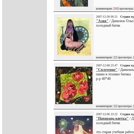
комментарии: [
18
] просмотры:
2007-12-30 00:21
Студия х
"Азия"
/ Данилюк Ольг
холодный батик
комментарии: [
2
] просмотры: 
2007-12-08 23:47
Студия х
"Сплетение"
/ Данилюк
панно в технике батика
р-р 40*40
комментарии: [
2
] просмотры: 
2007-12-06 23:22
Студия х
"Папараць-кветка"
/ Д
холодный батик
это старая учебная работ