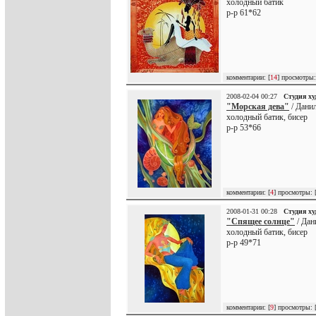
холодный батик
р-р 61*62
комментарии: [
14
] просмотры:
2008-02-04 00:27
Студия х
"Морская дева"
/ Дани
холодный батик, бисер
р-р 53*66
комментарии: [
4
] просмотры: 
2008-01-31 00:28
Студия х
"Спящее солнце"
/ Дан
холодный батик, бисер
р-р 49*71
комментарии: [
9
] просмотры: 