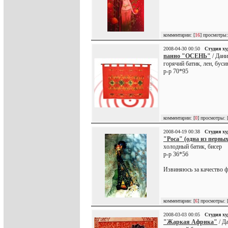
комментарии: [
16
] просмотры:
2008-04-30 00:50
Студия х
панно "ОСЕНЬ"
/ Дан
горячий батик, лен, бус
р-р 70*95
комментарии: [
0
] просмотры: 
2008-04-19 00:38
Студия х
"Роса" (одна из первых
холодный батик, бисер
р-р 36*56
Извиняюсь за качество ф
комментарии: [
6
] просмотры: 
2008-03-03 00:05
Студия х
"Жаркая Африка"
/ Д