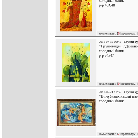
холодный батик
р-р 40Х48
комментарии: [
0
] просмотры: 
2011-07-15 00:45
Студия х
"Грушевиды"
/ Данилю
холодный батик
р-р 34х47
комментарии: [
0
] просмотры: 
2011-05-24 11:55
Студия х
"В глубинах нашей па
холодный батик
комментарии: [
2
] просмотры: 