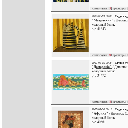
комментарии: [
8
] просмотры: 
2007-08-13 00:06
Студия х
"Матраскин"
/ Данилю
холодный батик
р-р 41*43
комментарии: [
9
] просмотры: 
2007-08-05 00:24
Студия х
"Дамарыба"
/ Данилюк
холодный батик
р-р 34*72
комментарии: [
5
] просмотры: 
2007-07-30 00:16
Студия х
"Африка"
/ Данилюк Ол
холодный батик
р-р 40*61