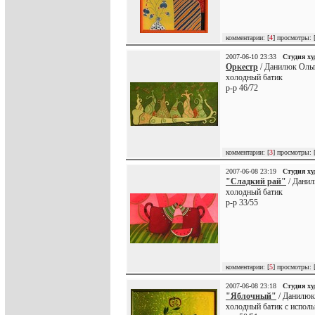
комментарии: [
4
] просмотры: 
2007-06-10 23:33
Студия х
Оркестр
/ Данилюк Ольг
холодный батик
р-р 46/72
комментарии: [
3
] просмотры: 
2007-06-08 23:19
Студия х
"Сладкий рай"
/ Данил
холодный батик
р-р 33/55
комментарии: [
5
] просмотры: 
2007-06-08 23:18
Студия х
"Яблочный"
/ Данилюк
холодный батик с испол