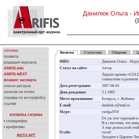
Данилюк Ольга - И
(
обложка
Визитка
Статистика
Общение
Ц
правила
ФИО:
Данилюк Ольга – Игру
редакция журнала
Статус на сайте:
Автор
ARIFIS-info
ARIFIS-NEXT
Лауреат премии «GOLD
становление и развити
блокнот эксперта
Дата регистрации:
2007-06-04
список авторов
записки на полях
День рождения:
3.1.1983
справка по интерфейсу
Место проживания:
Беларусь, г. Жабинка
ссылки
E-mail:
daniliuk.o@mail.ru
Skype:
yaolga2010
КОПИЛКА СИЗИФА
Ох уж этот чудесный и 
• словарифис
И я счастлива, что жив
• арифизмы
А еще делюсь всей этой
О себе:
гости!
ФОТО-АРТ
Заходите к Царевне Ляг