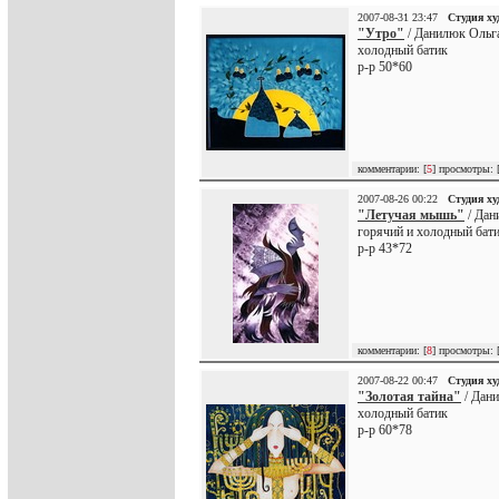
2007-08-31 23:47
Студия х
"Утро"
/ Данилюк Ольг
холодный батик
р-р 50*60
комментарии: [
5
] просмотры: 
2007-08-26 00:22
Студия х
"Летучая мышь"
/ Дан
горячий и холодный бат
р-р 43*72
комментарии: [
8
] просмотры: 
2007-08-22 00:47
Студия х
"Золотая тайна"
/ Дан
холодный батик
р-р 60*78