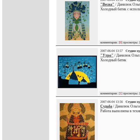
"Весна"
/ Данилюк Ольг
Холодный батик с испол
комментарии: [
0
] просмотры: 
2007-06-04 13:57
Студия х
"Утро"
/ Данилюк Ольг
Холодный батик
комментарии: [
1
] просмотры: 
2007-06-04 13:56
Студия х
Судьба
/ Данилюк Ольга
Работа выполнена в техн