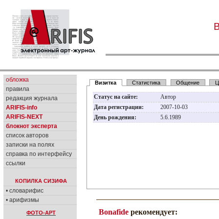
обложка
Визитка
Статистика
Общение
Ц
правила
Статус на сайте:
Автор
редакция журнала
Дата регистрации:
2007-10-03
ARIFIS-info
ARIFIS-NEXT
День рождения:
5.6.1989
блокнот эксперта
список авторов
записки на полях
справка по интерфейсу
ссылки
КОПИЛКА СИЗИФА
• словарифис
• арифизмы
Bonafide
рекомендует:
ФОТО-АРТ