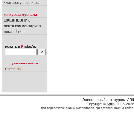
• литературные игры
конкурсы журнала
ЕЖЕДНЕВНИК
лента комментариев
мегарейтинг
искать в
Я
ndex'е:
участники on-line:
Гостей: 43
Электронный арт-журнал ARI
Copyright ©
Arifis
, 2005-202
при перепечатке любых материалов, представленных на сайте, с