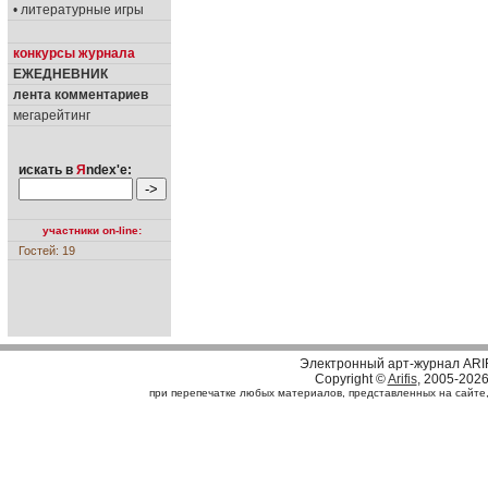
• литературные игры
конкурсы журнала
ЕЖЕДНЕВНИК
лента комментариев
мегарейтинг
искать в
Я
ndex'е:
участники on-line:
Гостей: 19
Электронный арт-журнал ARI
Copyright ©
Arifis
, 2005-202
при перепечатке любых материалов, представленных на сайте, с