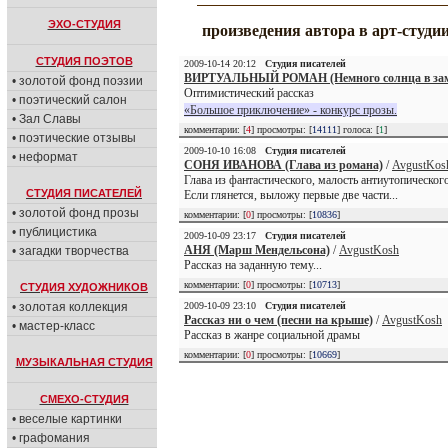
ЭХО-СТУДИЯ
произведения автора в арт-студи
СТУДИЯ ПОЭТОВ
2009-10-14 20:12
Студия писателей
ВИРТУАЛЬНЫЙ РОМАН (Немного солнца в зам
• золотой фонд поэзии
Оптимистический рассказ
• поэтический салон
«Большое приключение» - конкурс прозы.
• Зал Славы
комментарии: [
4
] просмотры: [
14111
] голоса: [
1
]
• поэтические отзывы
2009-10-10 16:08
Студия писателей
• неформат
СОНЯ ИВАНОВА (Глава из романа)
/
AvgustKos
Глава из фантастического, малость антиутопическог
СТУДИЯ ПИСАТЕЛЕЙ
Если глянется, выложу первые две части...
• золотой фонд прозы
комментарии: [
0
] просмотры: [
10836
]
• публицистика
2009-10-09 23:17
Студия писателей
АНЯ (Марш Мендельсона)
/
AvgustKosh
• загадки творчества
Рассказ на заданную тему...
комментарии: [
0
] просмотры: [
10713
]
СТУДИЯ ХУДОЖНИКОВ
• золотая коллекция
2009-10-09 23:10
Студия писателей
Рассказ ни о чем (песни на крыше)
/
AvgustKosh
• мастер-класс
Рассказ в жанре социальной драмы
комментарии: [
0
] просмотры: [
10669
]
МУЗЫКАЛЬНАЯ СТУДИЯ
СМЕХО-СТУДИЯ
• веселые картинки
• графомания