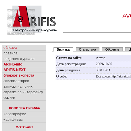
AV
обложка
Визитка
Статистика
Общение
Ц
правила
Статус на сайте:
Автор
редакция журнала
Дата регистрации:
2009-10-07
ARIFIS-info
ARIFIS-NEXT
День рождения:
30.8.1983
блокнот эксперта
О себе:
Всё здесь:http://akvakos
список авторов
записки на полях
справка по интерфейсу
ссылки
КОПИЛКА СИЗИФА
• словарифис
• арифизмы
ФОТО-АРТ