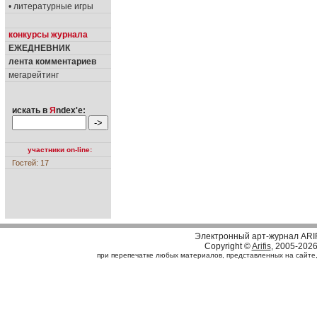
• литературные игры
конкурсы журнала
ЕЖЕДНЕВНИК
лента комментариев
мегарейтинг
искать в
Я
ndex'е:
участники on-line:
Гостей: 17
Электронный арт-журнал ARI
Copyright ©
Arifis
, 2005-202
при перепечатке любых материалов, представленных на сайте, с