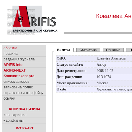
Ковалёва Ан
обложка
Визитка
Статистика
Общение
Ц
правила
ФИО:
Ковалёва Анастасия
редакция журнала
Статус на сайте:
Автор
ARIFIS-info
ARIFIS-NEXT
Дата регистрации:
2008-12-02
блокнот эксперта
День рождения:
19.3.1974
список авторов
Место проживания:
Москва
записки на полях
О себе:
Художник по ткани, диз
справка по интерфейсу
ссылки
КОПИЛКА СИЗИФА
• словарифис
• арифизмы
ФОТО-АРТ