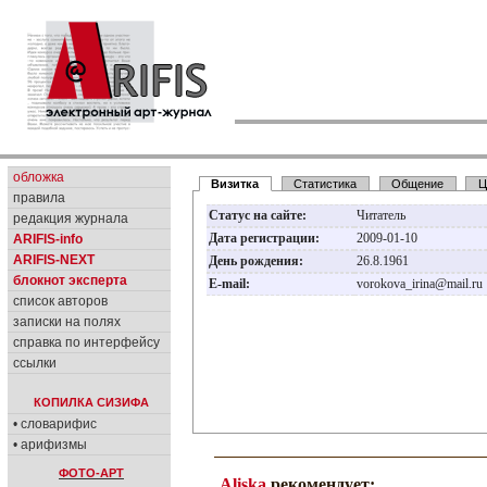
обложка
Визитка
Статистика
Общение
Ц
правила
Статус на сайте:
Читатель
редакция журнала
Дата регистрации:
2009-01-10
ARIFIS-info
ARIFIS-NEXT
День рождения:
26.8.1961
блокнот эксперта
E-mail:
vorokova_irina@mail.ru
список авторов
записки на полях
справка по интерфейсу
ссылки
КОПИЛКА СИЗИФА
• словарифис
• арифизмы
ФОТО-АРТ
Aliska
рекомендует: