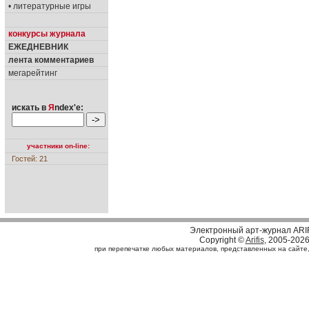
• литературные игры
конкурсы журнала
ЕЖЕДНЕВНИК
лента комментариев
мегарейтинг
искать в
Я
ndex'е:
участники on-line:
Гостей: 21
Электронный арт-журнал ARI
Copyright ©
Arifis
, 2005-202
при перепечатке любых материалов, представленных на сайте, с