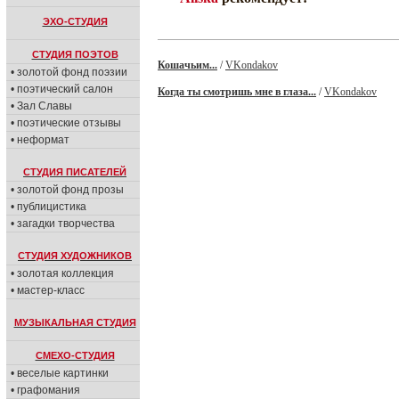
ЭХО-СТУДИЯ
СТУДИЯ ПОЭТОВ
Кошачьим...
/
VKondakov
• золотой фонд поэзии
• поэтический салон
Когда ты смотришь мне в глаза...
/
VKondakov
• Зал Славы
• поэтические отзывы
• неформат
СТУДИЯ ПИСАТЕЛЕЙ
• золотой фонд прозы
• публицистика
• загадки творчества
СТУДИЯ ХУДОЖНИКОВ
• золотая коллекция
• мастер-класс
МУЗЫКАЛЬНАЯ СТУДИЯ
СМЕХО-СТУДИЯ
• веселые картинки
• графомания