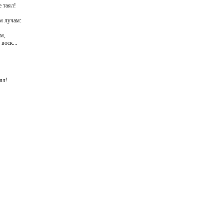
е таял!
м лучам:
м,
воск...
ял!