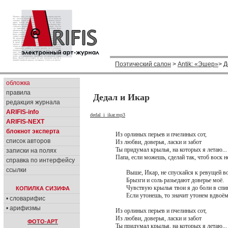
Поэтический салон
>
Antik: «Эшер»
> Д
обложка
правила
Дедал и Икар
редакция журнала
ARIFIS-info
dedal_i_ikar.mp3
ARIFIS-NEXT
блокнот эксперта
Из орлиных перьев и пчелиных сот,
список авторов
Из любви, доверья, ласки и забот
Ты придумал крылья, на которых я летаю...
записки на полях
Папа, если можешь, сделай так, чтоб воск н
справка по интерфейсу
ссылки
Выше, Икар, не спускайся к ревущей во
Брызги и соль разьедают доверье моё.
Чувствую крылья твои я до боли в спин
КОПИЛКА СИЗИФА
Если утонешь, то значит утонем вдвоём.
• словарифис
• арифизмы
Из орлиных перьев и пчелиных сот,
Из любви, доверья, ласки и забот
ФОТО-АРТ
Ты придумал крылья, на которых я летаю...