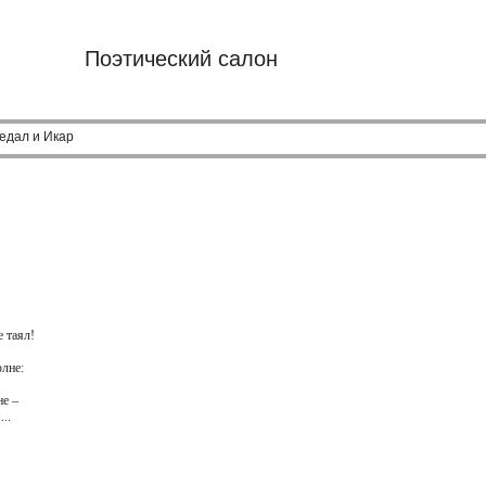
Поэтический салон
едал и Икар
е таял!
лне:
е –
..