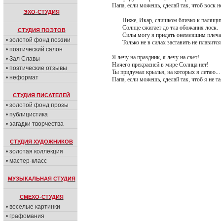
Папа, если можешь, сделай так, чтоб воск н
ЭХО-СТУДИЯ
Ниже, Икар, слишком близко к палящи
Солнце сжигает до тла обожания лоск.
СТУДИЯ ПОЭТОВ
Силы могу я придать онемевшим плеча
• золотой фонд поэзии
Только не в силах заставить не плавится 
• поэтический салон
Я лечу на праздник, я лечу на свет!
• Зал Славы
Ничего прекрасней в мире Солнца нет!
• поэтические отзывы
Ты придумал крылья, на которых я летаю...
• неформат
Папа, если можешь, сделай так, чтоб я не та
СТУДИЯ ПИСАТЕЛЕЙ
• золотой фонд прозы
• публицистика
• загадки творчества
СТУДИЯ ХУДОЖНИКОВ
• золотая коллекция
• мастер-класс
МУЗЫКАЛЬНАЯ СТУДИЯ
СМЕХО-СТУДИЯ
• веселые картинки
• графомания