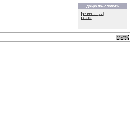
добро пожаловать
[
регистрация
]
[
войти
]
печать