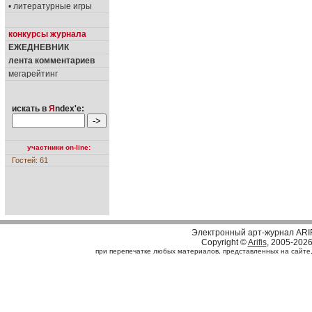
• литературные игры
конкурсы журнала
ЕЖЕДНЕВНИК
лента комментариев
мегарейтинг
искать в
Я
ndex'е:
участники on-line:
Гостей: 61
Электронный арт-журнал ARI
Copyright ©
Arifis
, 2005-202
при перепечатке любых материалов, представленных на сайте, с