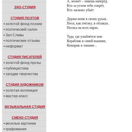
А, может – знаешь наперёд.
Кто за углом тебе соврёт,
ЭХО-СТУДИЯ
Кто ласково убьёт.
СТУДИЯ ПОЭТОВ
Держи меня в своих руках.
Неси, как пчёлку, в облаках.
• золотой фонд поэзии
Несись на всех парах.
• поэтический салон
• Зал Славы
Туда, где улыбнётся мне
• поэтические отзывы
Кораблик в синей вышине,
Комарик в тишине...
• неформат
СТУДИЯ ПИСАТЕЛЕЙ
• золотой фонд прозы
• публицистика
• загадки творчества
СТУДИЯ ХУДОЖНИКОВ
• золотая коллекция
• мастер-класс
МУЗЫКАЛЬНАЯ СТУДИЯ
СМЕХО-СТУДИЯ
• веселые картинки
• графомания