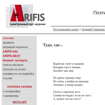
Поэт
Поэтический салон
>
Андрей Гришаев
обложка
правила
Туда, где...
редакция журнала
ARIFIS-info
ARIFIS-NEXT
блокнот эксперта
Кораблик тонет в вышине,
список авторов
Комарик тает в тишине,
записки на полях
Налейте чаю мне.
справка по интерфейсу
Не прячь горящее лицо.
ссылки
Не плачь, а выйди на крыльцо.
Заткнись, в конце концов.
КОПИЛКА СИЗИФА
• словарифис
Охота к перемене мест.
Свинья не выдаст, волк не съест.
• арифизмы
А, может, всё же съест?
ФОТО-АРТ