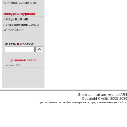
• литературные игры
конкурсы журнала
ЕЖЕДНЕВНИК
лента комментариев
мегарейтинг
искать в
Я
ndex'е:
участники on-line:
Гостей: 58
Электронный арт-журнал ARI
Copyright ©
Arifis
, 2005-202
при перепечатке любых материалов, представленных на сайте, с