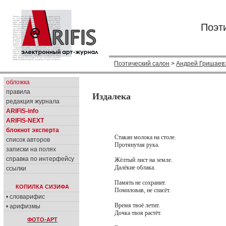
Поэт
Поэтический салон
>
Андрей Гришаев
обложка
правила
Издалека
редакция журнала
ARIFIS-info
ARIFIS-NEXT
блокнот эксперта
Стакан молока на столе.
список авторов
Протянутая рука.
записки на полях
справка по интерфейсу
Жёлтый лист на земле.
Далёкие облака.
ссылки
Память не сохранит.
КОПИЛКА СИЗИФА
Помиловав, не спасёт.
• словарифис
Время твоё летит.
• арифизмы
Дочка твоя растёт.
ФОТО-АРТ