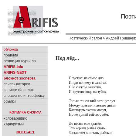
Поэт
Поэтический салон
>
Андрей Гришаев
обложка
правила
Под лёд...
редакция журнала
ARIFIS-info
ARIFIS-NEXT
Опустись на самое дно
блокнот эксперта
И иди по нему в сапогах.
список авторов
Оно снегом занесено,
записки на полях
И хрустит вода на зубах.
справка по интерфейсу
Только тоненький воткнут луч
ссылки
Между правым и левым днём.
Календарь океана могуч,
КОПИЛКА СИЗИФА
Но не думай сейчас о нём.
• словарифис
До весны еще далеко:
• арифизмы
Это чёрная рыбья стать
ФОТО-АРТ
Заставляет молчать рыбаков