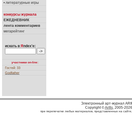
• литературные игры
конкурсы журнала
ЕЖЕДНЕВНИК
лента комментариев
мегарейтинг
искать в
Я
ndex'е:
участники on-line:
Гостей: 33
Godfather
Электронный арт-журнал ARI
Copyright ©
Arifis
, 2005-202
при перепечатке любых материалов, представленных на сайте, с