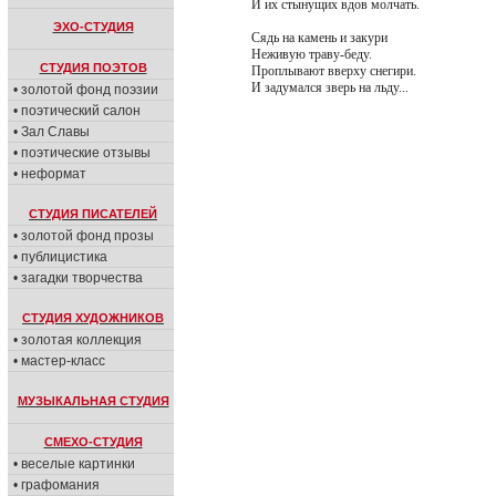
И их стынущих вдов молчать.
ЭХО-СТУДИЯ
Сядь на камень и закури
Неживую траву-беду.
СТУДИЯ ПОЭТОВ
Проплывают вверху снегири.
И задумался зверь на льду...
• золотой фонд поэзии
• поэтический салон
• Зал Славы
• поэтические отзывы
• неформат
СТУДИЯ ПИСАТЕЛЕЙ
• золотой фонд прозы
• публицистика
• загадки творчества
СТУДИЯ ХУДОЖНИКОВ
• золотая коллекция
• мастер-класс
МУЗЫКАЛЬНАЯ СТУДИЯ
СМЕХО-СТУДИЯ
• веселые картинки
• графомания