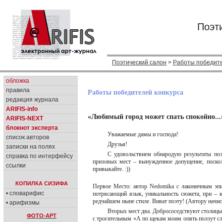
Поэт
Поэтический салон
>
Работы победите
обложка
правила
Работы победителей конкурса
редакция журнала
ARIFIS-info
«Любимый город может спать спокойно...
ARIFIS-NEXT
блокнот эксперта
Уважаемые дамы и господа!
список авторов
Друзья!
записки на полях
С удовольствием обнародую результаты поэ
справка по интерфейсу
призовых мест – вынужденное допущение, поскол
ссылки
привыкайте. :))
КОПИЛКА СИЗИФА
Первое Место: автор Nedomika с лаконичным эпи
• словарифис
потрясающий язык, уникальность сюжета, при – ка
редчайшем ныне стиле. Виват поэту! (Автору начис
• арифизмы
Вторых мест два. Добрососедствуют столицы:
ФОТО-АРТ
с трогательным «А по щекам моим опять ползут сле