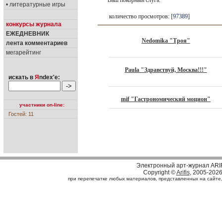
Ваш покорный слуга.
• литературные игры
количество просмотров: [
97389
]
конкурсы журнала
ЕЖЕДНЕВНИК
Nedomika "Троя"
лента комментариев
мегарейтинг
Paula "Здравствуй, Москва!!!"
искать в
Я
ndex'е:
mif "Гастрономический моцион"
участники on-line:
Гостей: 11
Электронный арт-журнал ARI
Copyright ©
Arifis
, 2005-202
при перепечатке любых материалов, представленных на сайте, с