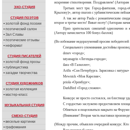
искренние стихотворения. Поздравляем! (Авторам 
ЭХО-СТУДИЯ
Третьих мест три. Город-фантазия, город-
Крылову)», автор murom с урбанистическим пейза
СТУДИЯ ПОЭТОВ
А так же автор Paula с романтическим свида
второе и третье место! Виват поэту! (Авторам начи
• золотой фонд поэзии
Приз зрительских симпатий однозначно и 
• поэтический салон
(Автору начисляется 100 бонус-баллов)
• Зал Славы
• поэтические отзывы
(Во избежание недоразумений просим победителей 
• неформат
Специального упоминания достойны произве
denev «город»;
СТУДИЯ ПИСАТЕЛЕЙ
tatyanagrin «Легенды-города»;
• золотой фонд прозы
ilara «В Галиллее»;
• публицистика
Arifis «Сон Петербурга. Зарисовка с натуры»
• загадки творчества
Mewnick «Моя Карелия»;
priola «Оренбург»;
СТУДИЯ ХУДОЖНИКОВ
DarkBird «Город сложно».
• золотая коллекция
• мастер-класс
Конкурс не просто состоялся, он блестяще уд
С гордостью заслужено предоставляем площа
МУЗЫКАЛЬНАЯ СТУДИЯ
Обняться и поцеловаться накрыто на Форуме
(Внимание! Вторая часть выставки произведе
СМЕХО-СТУДИЯ
• веселые картинки
(Между прочим, объявлен очередной конкурс. Кто 
• графомания