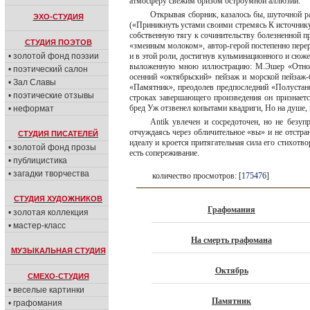
атмосферу свежим бризом остроумной аллюзии.
Открывая сборник, казалось бы, шуточной р
ЭХО-СТУДИЯ
(«Приникнуть устами своими стремясь К источнику 
собственную тягу к сочинительству болезненной пр
СТУДИЯ ПОЭТОВ
«змеиным молоком», автор-герой постепенно переро
• золотой фонд поэзии
и в этой роли, достигнув кульминационного и сюже
выложенную мною иллюстрацию: М.Эшер «Отно
• поэтический салон
осенний «октябрьский» пейзаж и морской пейзаж
• Зал Славы
«Памятник», преодолев предпоследний «Полустано
• поэтические отзывы
строках завершающего произведения он признает
бред Уж отзвенел копытами квадриги, Но на душе, 
• неформат
Antik увлечен и сосредоточен, но не безуп
отчуждаясь через обличительное «вы» и не отстра
СТУДИЯ ПИСАТЕЛЕЙ
идеалу и кроется притягательная сила его стихотв
• золотой фонд прозы
есть сопереживание.
• публицистика
• загадки творчества
количество просмотров: [
175476
]
СТУДИЯ ХУДОЖНИКОВ
Графомания
• золотая коллекция
• мастер-класс
На смерть графомана
МУЗЫКАЛЬНАЯ СТУДИЯ
Октябрь
СМЕХО-СТУДИЯ
• веселые картинки
Памятник
• графомания