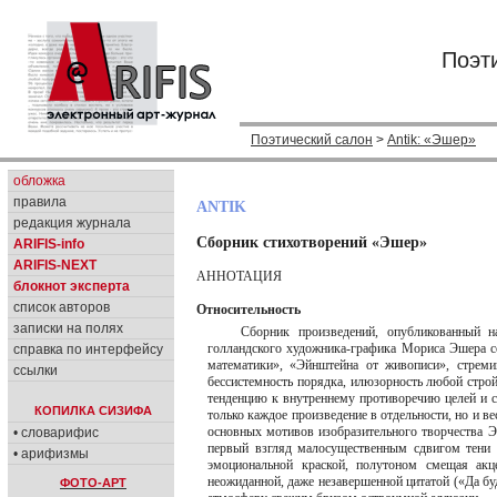
Поэт
Поэтический салон
>
Antik: «Эшер»
обложка
правила
ANTIK
редакция журнала
Сборник стихотворений «Эшер»
ARIFIS-info
ARIFIS-NEXT
АННОТАЦИЯ
блокнот эксперта
список авторов
Относительность
записки на полях
Сборник произведений, опубликованный н
голландского художника-графика Мориса Эшера со
справка по интерфейсу
математики», «Эйнштейна от живописи», стреми
ссылки
бессистемность порядка, илюзорность любой строй
тенденцию к внутреннему противоречию целей и ср
КОПИЛКА СИЗИФА
только каждое произведение в отдельности, но и 
основных мотивов изобразительного творчества Э
• словарифис
первый взгляд малосущественным сдвигом тени 
• арифизмы
эмоциональной краской, полутоном смещая акц
неожиданной, даже незавершенной цитатой («Да буд
ФОТО-АРТ