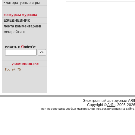
• литературные игры
конкурсы журнала
ЕЖЕДНЕВНИК
лента комментариев
мегарейтинг
искать в
Я
ndex'е:
участники on-line:
Гостей: 75
Электронный арт-журнал ARI
Copyright ©
Arifis
, 2005-202
при перепечатке любых материалов, представленных на сайте, с