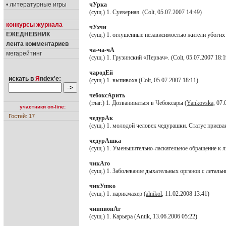
• литературные игры
чУрка
(сущ.) 1. Суеверная. (Colt, 05.07.2007 14:49)
конкурсы журнала
чУхчи
ЕЖЕДНЕВНИК
(сущ.) 1. оглушённые независимостью жители убогих п
лента комментариев
ча-ча-чА
мегарейтинг
(сущ.) 1. Грузинский «Первач». (Colt, 05.07.2007 18:1
чародЕй
искать в
Я
ndex'е:
(сущ.) 1. выпивоха (Colt, 05.07.2007 18:11)
чебоксАрить
(глаг.) 1. Дозваниваться в Чебоксары (
Yankovska
, 07.
участники on-line:
Гостей: 17
чедурАк
(сущ.) 1. молодой человек чедурашки. Статус присваи
чедурАшка
(сущ.) 1. Уменьшительно-ласкательное обращение к 
чикАго
(сущ.) 1. Заболевание дыхательных органов с летальн
чикУшко
(сущ.) 1. парикмахер (
alnikol
, 11.02.2008 13:41)
чинпионАт
(сущ.) 1. Карьера (Antik, 13.06.2006 05:22)