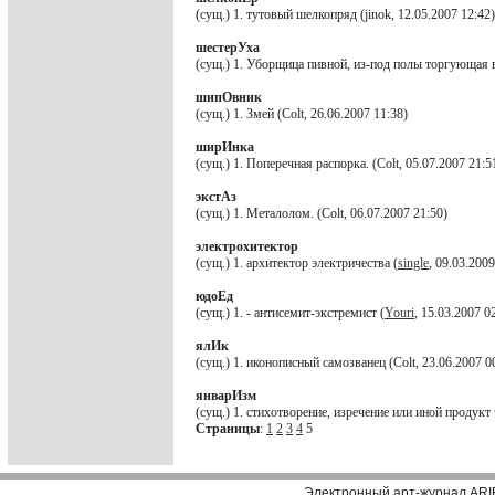
(сущ.) 1. тутовый шелкопряд (jinok, 12.05.2007 12:42)
шестерУха
(сущ.) 1. Уборщица пивной, из-под полы торгующая в
шипОвник
(сущ.) 1. Змей (Colt, 26.06.2007 11:38)
ширИнка
(сущ.) 1. Поперечная распорка. (Colt, 05.07.2007 21:5
экстАз
(сущ.) 1. Металолом. (Colt, 06.07.2007 21:50)
электрохитектор
(сущ.) 1. архитектор электричества (
single
, 09.03.2009
юдоЕд
(сущ.) 1. - антисемит-экстремист (
Youri
, 15.03.2007 0
ялИк
(сущ.) 1. иконописный самозванец (Colt, 23.06.2007 0
январИзм
(сущ.) 1. стихотворение, изречение или иной продукт
Страницы
:
1
2
3
4
5
Электронный арт-журнал ARI