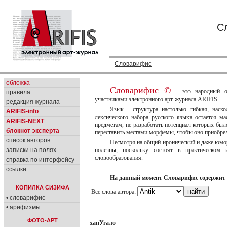
С
Словарифис
обложка
Словарифис ©
- это народный об
правила
участниками электронного арт-журнала ARIFIS.
редакция журнала
Язык - структура настолько гибкая, наск
ARIFIS-info
лексического набора русского языка остается 
ARIFIS-NEXT
предметам, не разработать потенциал которых был
блокнот эксперта
переставить местами морфемы, чтобы оно приобрел
список авторов
Несмотря на общий иронический и даже юмор
записки на полях
полезны, поскольку состоят в практическом
словообразования.
справка по интерфейсу
ссылки
На данный момент Словарифис содержит 
КОПИЛКА СИЗИФА
Все слова автора:
• словарифис
• арифизмы
ФОТО-АРТ
хапУгало