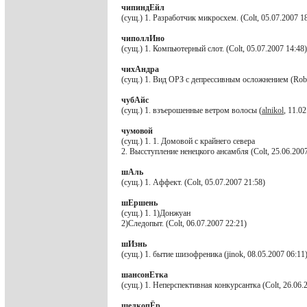
чипиндЕйл
(сущ.) 1. Разработчик микросхем. (Colt, 05.07.2007 1
чиполлИно
(сущ.) 1. Компьютерный слот. (Colt, 05.07.2007 14:48)
чихАндра
(сущ.) 1. Вид ОРЗ с депрессивным осложнением (Robi
чубАйс
(сущ.) 1. взъерошенные ветром волосы (
alnikol
, 11.0
чумовой
(сущ.) 1. 1. Домовой с крайнего севера
2. Высступление ненецкого ансамбля (Colt, 25.06.2007
шАль
(сущ.) 1. Аффект. (Colt, 05.07.2007 21:58)
шЕршень
(сущ.) 1. 1)Донжуан
2)Следопыт. (Colt, 06.07.2007 22:21)
шИзнь
(сущ.) 1. бытие шизофреника (jinok, 08.05.2007 06:11
шансонЕтка
(сущ.) 1. Неперспективная конкурсантка (Colt, 26.06.
шелкопЁр