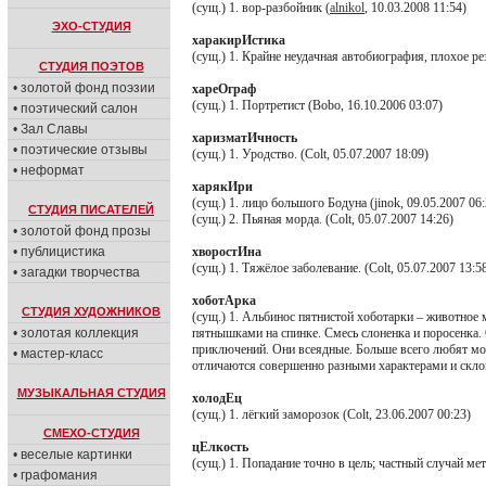
(сущ.) 1. вор-разбойник (
alnikol
, 10.03.2008 11:54)
ЭХО-СТУДИЯ
харакирИстика
(сущ.) 1. Крайне неудачная автобиография, плохое р
СТУДИЯ ПОЭТОВ
• золотой фонд поэзии
хареОграф
(сущ.) 1. Портретист (Bobo, 16.10.2006 03:07)
• поэтический салон
• Зал Славы
харизматИчность
• поэтические отзывы
(сущ.) 1. Уродство. (Colt, 05.07.2007 18:09)
• неформат
харякИри
(сущ.) 1. лицо большого Бодуна (jinok, 09.05.2007 06:
СТУДИЯ ПИСАТЕЛЕЙ
(сущ.) 2. Пьяная морда. (Colt, 05.07.2007 14:26)
• золотой фонд прозы
• публицистика
хворостИна
(сущ.) 1. Тяжёлое заболевание. (Colt, 05.07.2007 13:5
• загадки творчества
хоботАрка
СТУДИЯ ХУДОЖНИКОВ
(сущ.) 1. Альбинос пятнистой хоботарки – животное
• золотая коллекция
пятнышками на спинке. Смесь слоненка и поросенка. 
приключений. Они всеядные. Больше всего любят мол
• мастер-класс
отличаются совершенно разными характерами и склонн
МУЗЫКАЛЬНАЯ СТУДИЯ
холодЕц
(сущ.) 1. лёгкий заморозок (Colt, 23.06.2007 00:23)
СМЕХО-СТУДИЯ
цЕлкость
• веселые картинки
(сущ.) 1. Попадание точно в цель; частный случай метк
• графомания