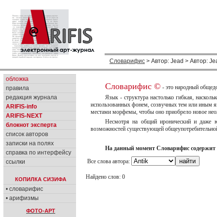
Словарифис
> Автор: Jead > Автор: Je
обложка
Словарифис ©
- это народный общед
правила
редакция журнала
Язык - структура настолько гибкая, насколь
использованных фонем, созвучных тем или иным яв
ARIFIS-info
местами морфемы, чтобы оно приобрело новое нео
ARIFIS-NEXT
Несмотря на общий иронический и даже юм
блокнот эксперта
возможностей существующей общеупотребительной 
список авторов
записки на полях
На данный момент Словарифис содержит 
справка по интерфейсу
Все слова автора:
ссылки
Найдено слов: 0
КОПИЛКА СИЗИФА
• словарифис
• арифизмы
ФОТО-АРТ