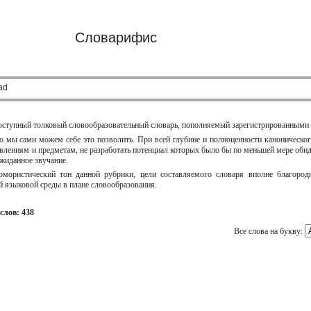
Словарифис
ad
оступный толковый словообразовательный словарь, пополняемый зарегистрированными 
ко мы сами можем себе это позволить. При всей глубине и полноценности каноническог
лениям и предметам, не разработать потенциал которых было бы по меньшей мере обидн
жиданное звучание.
ористический тон данной рубрики, цели составляемого словаря вполне благородн
языковой среды в плане словообразования.
слов: 438
Все слова на букву: