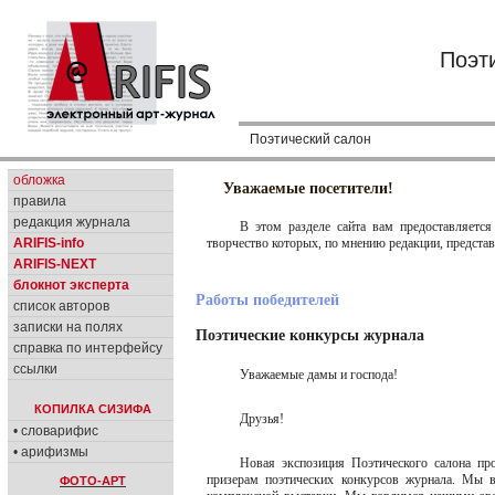
Поэт
Поэтический салон
обложка
Уважаемые посетители!
правила
редакция журнала
В этом разделе сайта вам предоставляетс
творчество которых, по мнению редакции, предста
ARIFIS-info
ARIFIS-NEXT
блокнот эксперта
Работы победителей
список авторов
записки на полях
Поэтические конкурсы журнала
справка по интерфейсу
ссылки
Уважаемые дамы и господа!
КОПИЛКА СИЗИФА
Друзья!
• словарифис
• арифизмы
Новая экспозиция Поэтического салона п
призерам поэтических конкурсов журнала. Мы 
ФОТО-АРТ