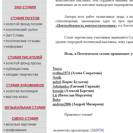
комплексной выставки. Мы гордимся нашими зве
написанных на то или иное конкурсное мероприятие
ЭХО-СТУДИЯ
Авторы всех работ талантливые люди, а их
СТУДИЯ ПОЭТОВ
стихотворения, завоевавшие одно из трех п
• золотой фонд поэзии
«Центробежность центростремления»
и в блест
• поэтический салон
• Зал Славы
Стоит перечислить участников нынешнего Са
• поэтические отзывы
уровне очередной поэтической выставки, чему гар
• неформат
Итак, в Поэтическом салоне принимают у
СТУДИЯ ПИСАТЕЛЕЙ
• золотой фонд прозы
Yucca
• публицистика
evelina1974
(Алена Сократова)
• загадки творчества
Antik
nefed
(Борис Булатов)
СТУДИЯ ХУДОЖНИКОВ
Johnlanka
(Евгений Гирный)
berezin
(Алексей Березин)
• золотая коллекция
Lit
(Вячеслав Моргачёв)
• мастер-класс
Bobo
andron2006
(Андрей Мизиряев)
МУЗЫКАЛЬНАЯ СТУДИЯ
Приятного чтения!
СМЕХО-СТУДИЯ
• веселые картинки
• графомания
количество просмотров: [
102974
]