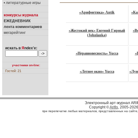
• литературные игры
«Арифметика» Antik
«Ка
конкурсы журнала
ЕЖЕДНЕВНИК
лента комментариев
«Жестокий век» Евгений Гирный
«В
мегарейтинг
(Johnlanka)
искать в
Я
ndex'е:
«Неравновесность» Yucca
«
участники on-line:
Гостей: 21
«Летнее окно» Yucca
«Лун
Электронный арт-журнал ARI
Copyright ©
Arifis
, 2005-202
при перепечатке любых материалов, представленных на сайте, с