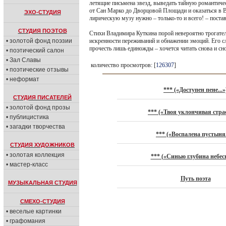
летящие письмена звезд, выведать тайную романтиче
от Сан Марко до Дворцовой Площади и оказаться в Ве
ЭХО-СТУДИЯ
лирическую музу нужно – только-то и всего! – поста
СТУДИЯ ПОЭТОВ
Стихи Владимира Куткина порой невероятно трогател
искренности переживаний и обнажении эмоций. Его с
• золотой фонд поэзии
прочесть лишь единожды – хочется читать снова и сн
• поэтический салон
• Зал Славы
количество просмотров: [
126307
]
• поэтические отзывы
• неформат
*** («Доступен пене...»
СТУДИЯ ПИСАТЕЛЕЙ
• золотой фонд прозы
*** («Твоя уклончивая страс
• публицистика
• загадки творчества
*** («Воспалена пустыня.
СТУДИЯ ХУДОЖНИКОВ
• золотая коллекция
*** («Синью глубина небесн
• мастер-класс
Путь поэта
МУЗЫКАЛЬНАЯ СТУДИЯ
СМЕХО-СТУДИЯ
• веселые картинки
• графомания