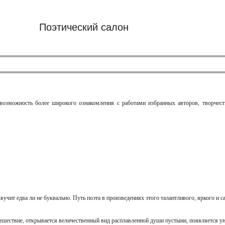
Поэтический салон
 возможность более широкого ознакомления с работами избранных авторов, творчес
учит едва ли не буквально. Путь поэта в произведениях этого талантливого, яркого и 
ешествие, открывается величественный вид расплавленной души пустыни, появляется у