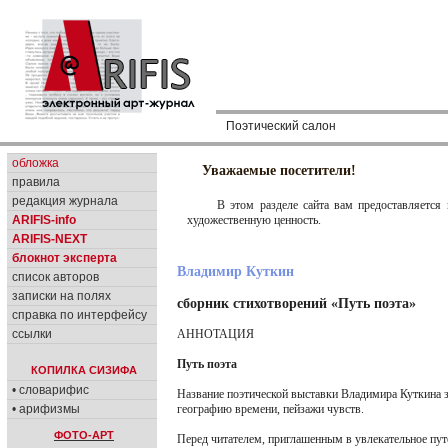
Поэтический салон
обложка
Уважаемые посетители!
правила
редакция журнала
В этом разделе сайта вам предоставляется
художественную ценность.
ARIFIS-info
ARIFIS-NEXT
блокнот эксперта
Владимир Куткин
список авторов
записки на полях
сборник стихотворений «Путь поэта»
справка по интерфейсу
АННОТАЦИЯ
ссылки
Путь поэта
КОПИЛКА СИЗИФА
• словарифис
Название поэтической выставки Владимира Куткина зв
географию времени, пейзажи чувств.
• арифизмы
ФОТО-АРТ
Перед читателем, приглашенным в увлекательное пут