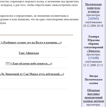
очество стареющего морского волка, в мгновение ока пронестись
Поэтические
полвдоха, а для того, чтобы обрести шанс снова встретить свою
конкурсы
журнала
просмотры:
параллелях и определениях, но неизменно волнительны в
[
102945
]
одумано и ясно выписано, что ни одно стихотворение невозможно
опубликовано
звука.
19.12.2006 20:18
Эльвира
Юрасова
 («Разбивает солнце лед на Волге в крошево...»)
сборник
стихотворений
«Зеркала»
Таис Афинская
просмотры:
[
174189
]
опубликовано
*** («Еще облачно небо пенится...»)
12.11.2006 22:11
(«До Дворцовой от Сан Марко путь неблизкий...»)
Звезды
Поэтического
салона
Обзорная
выставка
произведений
разных авторов
просмотры: