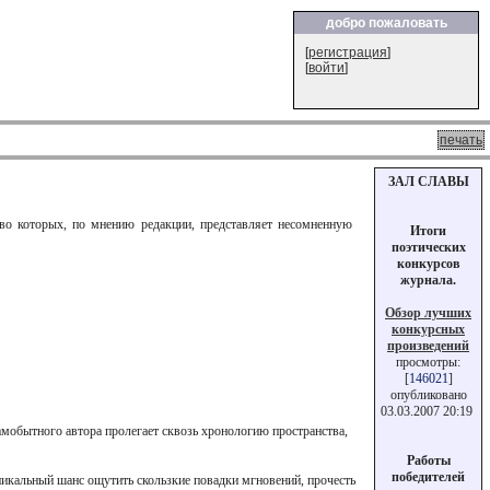
добро пожаловать
[
регистрация
]
[
войти
]
печать
ЗАЛ СЛАВЫ
тво которых, по мнению редакции, представляет несомненную
Итоги
поэтических
конкурсов
журнала.
Обзор лучших
конкурсных
произведений
просмотры:
[
146021
]
опубликовано
03.03.2007 20:19
самобытного автора пролегает сквозь хронологию пространства,
Работы
победителей
никальный шанс ощутить скользкие повадки мгновений, прочесть