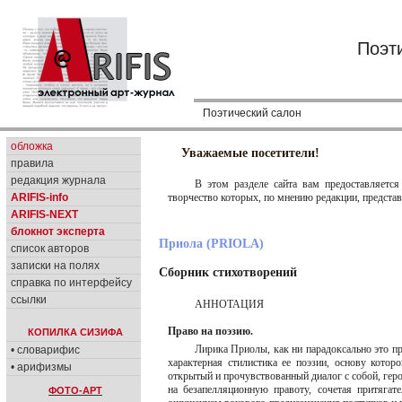
Поэт
Поэтический салон
обложка
Уважаемые посетители!
правила
редакция журнала
В этом разделе сайта вам предоставляетс
творчество которых, по мнению редакции, предста
ARIFIS-info
ARIFIS-NEXT
блокнот эксперта
Приола (PRIOLA)
список авторов
записки на полях
Сборник стихотворений
справка по интерфейсу
ссылки
АННОТАЦИЯ
Право на поэзию.
КОПИЛКА СИЗИФА
Лирика Приолы, как ни парадоксально это про
• словарифис
характерная стилистика ее поэзии, основу кото
• арифизмы
открытый и прочувствованный диалог с собой, геро
на безапелляционную правоту, сочетая притяга
ФОТО-АРТ