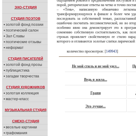
ощущением рокового предназначения поступков и 
порой, риторические ответы на четко и точно поста
ЭХО-СТУДИЯ
– «Тень», написанную обманчиво легком
трансформирующуюся в финале в более чем уда
последовать за собственной тенью, распластан
СТУДИЯ ПОЭТОВ
ошибочно посчитать пессимистической, но во втор
• золотой фонд поэзии
особенно явно она демонстрирует это в програ
• поэтический салон
сомнению собственную состоятельность, как поэт
• Зал Славы
строках проявляет свойственную ее стилю пар
которого и отливаются золотые слитки лирической 
• поэтические отзывы
• неформат
количество просмотров: [
149943
]
СТУДИЯ ПИСАТЕЛЕЙ
• золотой фонд прозы
Не мой стиль и не мой удел...
П
• публицистика
• загадки творчества
Ведь я жила...
СТУДИЯ ХУДОЖНИКОВ
Грани
• золотая коллекция
• мастер-класс
Это лучше...
МУЗЫКАЛЬНАЯ СТУДИЯ
СМЕХО-СТУДИЯ
• веселые картинки
• графомания