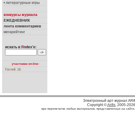
• литературные игры
конкурсы журнала
ЕЖЕДНЕВНИК
лента комментариев
мегарейтинг
искать в
Я
ndex'е:
участники on-line:
Гостей: 16
Электронный арт-журнал ARI
Copyright ©
Arifis
, 2005-202
при перепечатке любых материалов, представленных на сайте, с