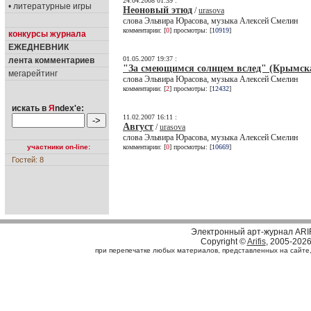
24.04.2008 01:39 :
• литературные игры
Неоновый этюд
/
urasova
слова Эльвира Юрасова, музыка Алексей Смелин
комментарии: [
0
] просмотры: [
10919
]
конкурсы журнала
ЕЖЕДНЕВНИК
01.05.2007 19:37 :
лента комментариев
"За смеющимся солнцем вслед" (Крымска
мегарейтинг
слова Эльвира Юрасова, музыка Алексей Смелин
комментарии: [
2
] просмотры: [
12432
]
искать в
Я
ndex'е:
11.02.2007 16:11 :
Август
/
urasova
слова Эльвира Юрасова, музыка Алексей Смелин
участники on-line:
комментарии: [
0
] просмотры: [
10669
]
Гостей: 8
Электронный арт-журнал ARI
Copyright ©
Arifis
, 2005-202
при перепечатке любых материалов, представленных на сайте, с