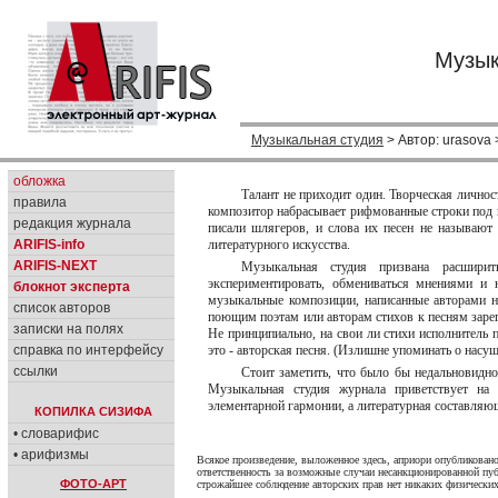
Музык
Музыкальная студия
> Автор: urasova 
обложка
Талант не приходит один. Творческая личност
правила
композитор набрасывает рифмованные строки под 
редакция журнала
писали шлягеров, и слова их песен не называют
ARIFIS-info
литературного искусства.
ARIFIS-NEXT
Музыкальная студия призвана расширит
экспериментировать, обмениваться мнениями и 
блокнот эксперта
музыкальные композиции, написанные авторами н
список авторов
поющим поэтам или авторам стихов к песням зарег
записки на полях
Не принципиально, на свои ли стихи исполнитель 
справка по интерфейсу
это - авторская песня. (Излишне упоминать о насу
ссылки
Стоит заметить, что было бы недальновидно
Музыкальная студия журнала приветствует на 
элементарной гармонии, а литературная составляющ
КОПИЛКА СИЗИФА
• словарифис
• арифизмы
Всякое произведение, выложенное здесь, априори опубликовано
ответственность за возможные случаи несанкционированной пуб
ФОТО-АРТ
строжайшее соблюдение авторских прав нет никаких физических