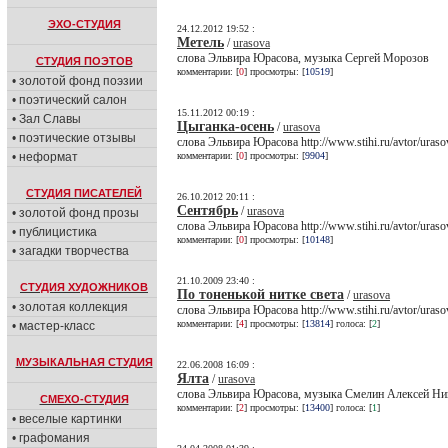
ЭХО-СТУДИЯ
24.12.2012 19:52 :
Метель
/
urasova
слова Эльвира Юрасова, музыка Сергей Морозов
СТУДИЯ ПОЭТОВ
комментарии: [
0
] просмотры: [
10519
]
• золотой фонд поэзии
• поэтический салон
15.11.2012 00:19 :
• Зал Славы
Цыганка-осень
/
urasova
• поэтические отзывы
слова Эльвира Юрасова http://www.stihi.ru/avtor/ura
• неформат
комментарии: [
0
] просмотры: [
9904
]
СТУДИЯ ПИСАТЕЛЕЙ
26.10.2012 20:11 :
Сентябрь
/
urasova
• золотой фонд прозы
слова Эльвира Юрасова http://www.stihi.ru/avtor/ura
• публицистика
комментарии: [
0
] просмотры: [
10148
]
• загадки творчества
21.10.2009 23:40 :
СТУДИЯ ХУДОЖНИКОВ
По тоненькой нитке света
/
urasova
• золотая коллекция
слова Эльвира Юрасова http://www.stihi.ru/avtor/uraso
комментарии: [
4
] просмотры: [
13814
] голоса: [
2
]
• мастер-класс
МУЗЫКАЛЬНАЯ СТУДИЯ
22.06.2008 16:09 :
Ялта
/
urasova
слова Эльвира Юрасова, музыка Смелин Алексей Ни
СМЕХО-СТУДИЯ
комментарии: [
2
] просмотры: [
13400
] голоса: [
1
]
• веселые картинки
• графомания