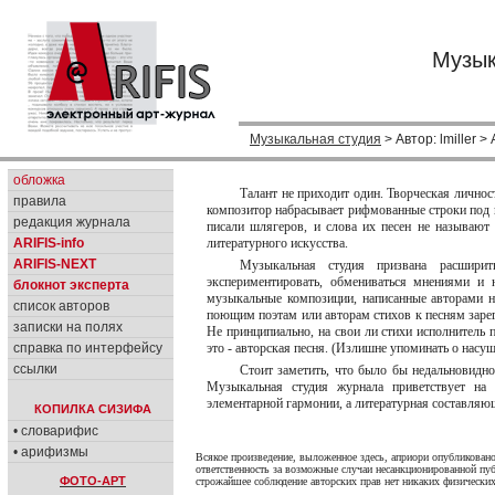
Музык
Музыкальная студия
> Автор: lmiller > 
обложка
Талант не приходит один. Творческая личност
правила
композитор набрасывает рифмованные строки под 
редакция журнала
писали шлягеров, и слова их песен не называют
ARIFIS-info
литературного искусства.
ARIFIS-NEXT
Музыкальная студия призвана расширит
экспериментировать, обмениваться мнениями и 
блокнот эксперта
музыкальные композиции, написанные авторами н
список авторов
поющим поэтам или авторам стихов к песням зарег
записки на полях
Не принципиально, на свои ли стихи исполнитель 
справка по интерфейсу
это - авторская песня. (Излишне упоминать о насу
ссылки
Стоит заметить, что было бы недальновидно
Музыкальная студия журнала приветствует на 
элементарной гармонии, а литературная составляющ
КОПИЛКА СИЗИФА
• словарифис
• арифизмы
Всякое произведение, выложенное здесь, априори опубликовано
ответственность за возможные случаи несанкционированной пуб
ФОТО-АРТ
строжайшее соблюдение авторских прав нет никаких физических