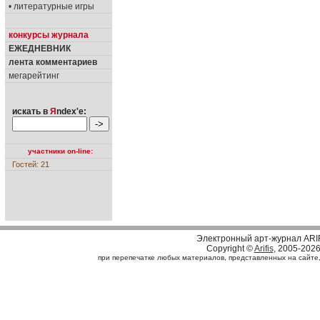
• литературные игры
конкурсы журнала
ЕЖЕДНЕВНИК
лента комментариев
мегарейтинг
искать в
Я
ndex'е:
участники on-line:
Гостей: 21
Электронный арт-журнал ARI
Copyright ©
Arifis
, 2005-202
при перепечатке любых материалов, представленных на сайте, с