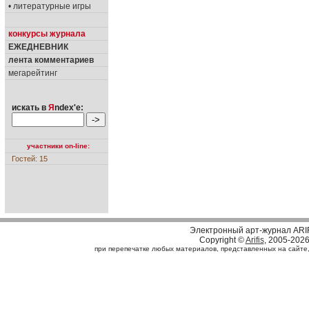
• литературные игры
конкурсы журнала
ЕЖЕДНЕВНИК
лента комментариев
мегарейтинг
искать в
Я
ndex'е:
участники on-line:
Гостей: 15
Электронный арт-журнал ARI
Copyright ©
Arifis
, 2005-202
при перепечатке любых материалов, представленных на сайте, с