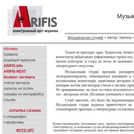
Музык
Музыкальная студия
> Автор: Yannna 
обложка
Талант не приходит один. Творческая личност
правила
композитор набрасывает рифмованные строки под 
редакция журнала
писали шлягеров, и слова их песен не называют
ARIFIS-info
литературного искусства.
ARIFIS-NEXT
Музыкальная студия призвана расширит
экспериментировать, обмениваться мнениями и 
блокнот эксперта
музыкальные композиции, написанные авторами н
список авторов
поющим поэтам или авторам стихов к песням зарег
записки на полях
Не принципиально, на свои ли стихи исполнитель 
справка по интерфейсу
это - авторская песня. (Излишне упоминать о насу
ссылки
Стоит заметить, что было бы недальновидно
Музыкальная студия журнала приветствует на 
элементарной гармонии, а литературная составляющ
КОПИЛКА СИЗИФА
• словарифис
• арифизмы
Всякое произведение, выложенное здесь, априори опубликовано
ответственность за возможные случаи несанкционированной пуб
ФОТО-АРТ
строжайшее соблюдение авторских прав нет никаких физических