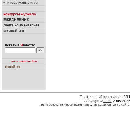
• литературные игры
конкурсы журнала
ЕЖЕДНЕВНИК
лента комментариев
мегарейтинг
искать в
Я
ndex'е:
участники on-line:
Гостей: 19
Электронный арт-журнал ARI
Copyright ©
Arifis
, 2005-202
при перепечатке любых материалов, представленных на сайте, с