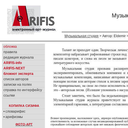
Музык
Музыкальная студия
> Автор: Eldemir 
обложка
Талант не приходит один. Творческая личност
правила
композитор набрасывает рифмованные строки под 
редакция журнала
писали шлягеров, и слова их песен не называют
ARIFIS-info
литературного искусства.
ARIFIS-NEXT
Музыкальная студия призвана расширит
экспериментировать, обмениваться мнениями и 
блокнот эксперта
музыкальные композиции, написанные авторами н
список авторов
поющим поэтам или авторам стихов к песням зарег
записки на полях
Не принципиально, на свои ли стихи исполнитель 
справка по интерфейсу
это - авторская песня. (Излишне упоминать о насу
ссылки
Стоит заметить, что было бы недальновидно
Музыкальная студия журнала приветствует на 
элементарной гармонии, а литературная составляющ
КОПИЛКА СИЗИФА
• словарифис
• арифизмы
Всякое произведение, выложенное здесь, априори опубликовано
ответственность за возможные случаи несанкционированной пуб
ФОТО-АРТ
строжайшее соблюдение авторских прав нет никаких физических