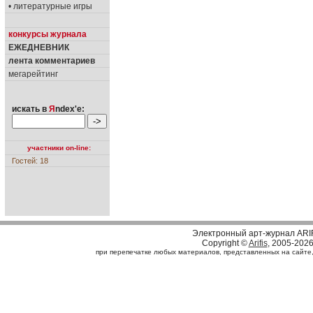
• литературные игры
конкурсы журнала
ЕЖЕДНЕВНИК
лента комментариев
мегарейтинг
искать в
Я
ndex'е:
участники on-line:
Гостей: 18
Электронный арт-журнал ARI
Copyright ©
Arifis
, 2005-202
при перепечатке любых материалов, представленных на сайте, с