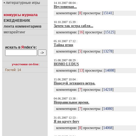
• литературные игры
14.10.2007 08:04 :
Неуловимая...
комментарии: [
8
] просмотры: [
15141
]
конкурсы журнала
ЕЖЕДНЕВНИК
10.10.2007 15:39 :
Зачем так остра сабля...
лента комментариев
мегарейтинг
комментарии: [
16
] просмотры: [
15125
]
05.10.2007 17:12 :
Тайна птиц
искать в
Я
ndex'е:
комментарии: [
5
] просмотры: [
13278
]
15.08.2007 08:29 :
HOMO LUDUS
участники on-line:
Гостей: 14
комментарии: [
13
] просмотры: [
14698
]
15.06.2007 10:04 :
Поцелуй летящего ветра.
комментарии: [
7
] просмотры: [
14218
]
04.06.2007 13:38 :
Неправильное время.
комментарии: [
7
] просмотры: [
14080
]
31.05.2007 12:53 :
Я по кругу бегу
комментарии: [
8
] просмотры: [
14068
]