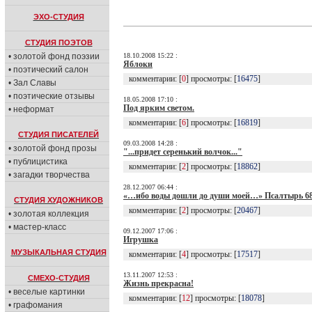
ЭХО-СТУДИЯ
СТУДИЯ ПОЭТОВ
• золотой фонд поэзии
18.10.2008 15:22 :
Яблоки
• поэтический салон
комментарии: [
0
] просмотры: [
16475
]
• Зал Славы
• поэтические отзывы
18.05.2008 17:10 :
Под ярким светом.
• неформат
комментарии: [
6
] просмотры: [
16819
]
СТУДИЯ ПИСАТЕЛЕЙ
09.03.2008 14:28 :
• золотой фонд прозы
"...придет серенький волчок..."
• публицистика
комментарии: [
2
] просмотры: [
18862
]
• загадки творчества
28.12.2007 06:44 :
«…ибо воды дошли до души моей…» Псалтырь 68
СТУДИЯ ХУДОЖНИКОВ
комментарии: [
2
] просмотры: [
20467
]
• золотая коллекция
• мастер-класс
09.12.2007 17:06 :
Игрушка
МУЗЫКАЛЬНАЯ СТУДИЯ
комментарии: [
4
] просмотры: [
17517
]
13.11.2007 12:53 :
СМЕХО-СТУДИЯ
Жизнь прекрасна!
• веселые картинки
комментарии: [
12
] просмотры: [
18078
]
• графомания