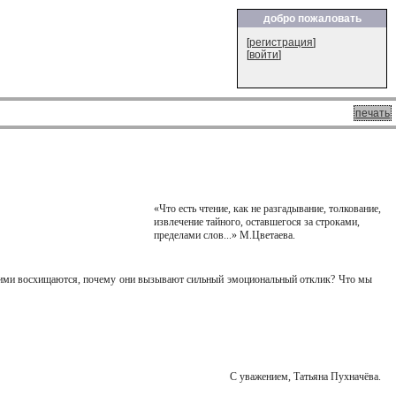
добро пожаловать
[
регистрация
]
[
войти
]
печать
«Что есть чтение, как не разгадывание, толкование,
извлечение тайного, оставшегося за строками,
пределами слов...» М.Цветаева.
у ими восхищаются, почему они вызывают сильный эмоциональный отклик? Что мы
С уважением, Татьяна Пухначёва.