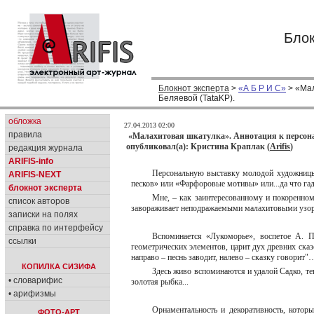
Блок
Блокнот эксперта
>
«А Б Р И С»
> «Мал
Беляевой (TataKP).
обложка
27.04.2013 02:00
правила
«Малахитовая шкатулка». Аннотация к персона
опубликовал(а): Кристина Краплак (
Arifis
)
редакция журнала
ARIFIS-info
Персональную выставку молодой художницы 
ARIFIS-NEXT
песков» или «Фарфоровые мотивы» или...да что га
блокнот эксперта
Мне, – как заинтересованному и покоренном
список авторов
завораживает неподражаемыми малахитовыми узо
записки на полях
справка по интерфейсу
Вспоминается «Лукоморье», воспетое А. П
ссылки
геометрических элементов, царит дух древних сказ
направо – песнь заводит, налево – сказку говорит
КОПИЛКА СИЗИФА
Здесь живо вспоминаются и удалой Садко, те
• словарифис
золотая рыбка...
• арифизмы
Орнаментальность и декоративность, кото
ФОТО-АРТ