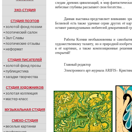
следам древних цивилизаций, в мир фантастически
небесные глубины рассыпают свои богатства…
ЭХО-СТУДИЯ
Данная выставка представляет вниманию зри
СТУДИЯ ПОЭТОВ
Беляевой есть также удачные серии других её кар
• золотой фонд поэзии
оставят равнодушными любителей декоративной г
• поэтический салон
• Зал Славы
Работы Ксении необыкновенны и самобытны,
• поэтические отзывы
художественному таланту, но и природной изобрета
в её картинах, а также композиционные решени
• неформат
открытий!
СТУДИЯ ПИСАТЕЛЕЙ
Главный редактор
• золотой фонд прозы
Электронного арт-журнала ARIFIS– Кристи
• публицистика
• загадки творчества
СТУДИЯ ХУДОЖНИКОВ
• золотая коллекция
• мастер-класс
МУЗЫКАЛЬНАЯ СТУДИЯ
СМЕХО-СТУДИЯ
• веселые картинки