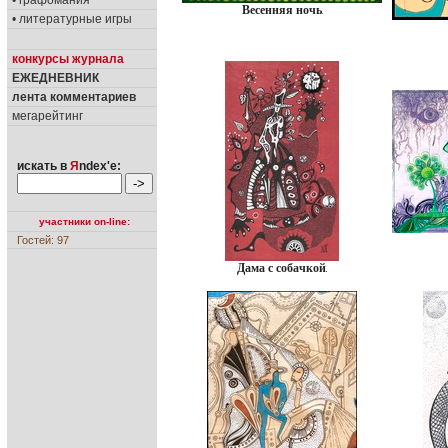
• графомания
Весенняя ночь
• литературные игры
конкурсы журнала
ЕЖЕДНЕВНИК
лента комментариев
мегарейтинг
искать в
Я
ndex'е:
участники on-line:
Гостей: 97
Дама с собачкой