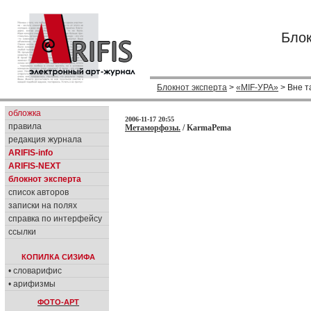
Блок
Блокнот эксперта
>
«MIF-УРА»
> Вне т
обложка
2006-11-17 20:55
правила
Метаморфозы.
/ KarmaPema
редакция журнала
ARIFIS-info
ARIFIS-NEXT
блокнот эксперта
список авторов
записки на полях
справка по интерфейсу
ссылки
КОПИЛКА СИЗИФА
• словарифис
• арифизмы
ФОТО-АРТ