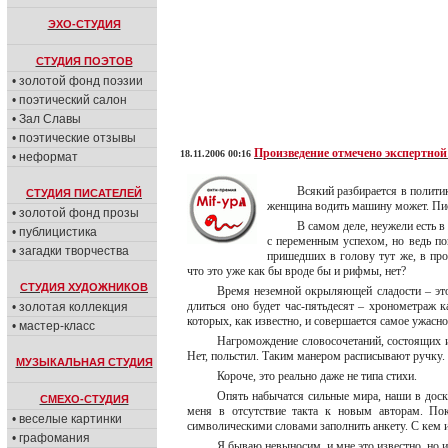
ЭХО-СТУДИЯ
СТУДИЯ ПОЭТОВ
• золотой фонд поэзии
• поэтический салон
• Зал Славы
• поэтические отзывы
Произведение отмечено экспертной
18.11.2006 00:16
• неформат
Всякий разбирается в политик
СТУДИЯ ПИСАТЕЛЕЙ
женщина водить машину может. Пис
• золотой фонд прозы
В самом деле, неужели есть в
• публицистика
с переменным успехом, но ведь по
• загадки творчества
пришедших в голову тут же, в про
что это уже как бы вроде бы и рифмы, нет?
СТУДИЯ ХУДОЖНИКОВ
Время неземной окрыляющей сладости – это 
длиться оно будет час-пятьдесят – хронометраж 
• золотая коллекция
которых, как известно, и совершается самое ужасно
• мастер-класс
Нагромождение словосочетаний, состоящих и
Нет, польстил. Таким манером расписывают ручку.
МУЗЫКАЛЬНАЯ СТУДИЯ
Короче, это реально даже не типа стихи.
Опять набычатся сильные мира, наши в дос
СМЕХО-СТУДИЯ
меня в отсутствие такта к новым авторам. По
• веселые картинки
символическими словами заполнить анкету. С кем 
• графомания
Я бываю невыносим, и мне это известно, но и