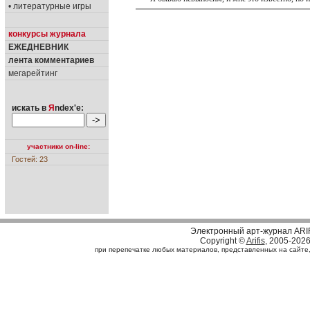
• литературные игры
конкурсы журнала
ЕЖЕДНЕВНИК
лента комментариев
мегарейтинг
искать в
Я
ndex'е:
участники on-line:
Гостей: 23
Электронный арт-журнал ARI
Copyright ©
Arifis
, 2005-202
при перепечатке любых материалов, представленных на сайте, с