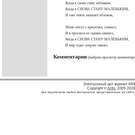
Когда я снова стану зябликом,
Когда я СНОВА СТАНУ МАЛЕНЬКИМ,
И снег опять запахнет яблоком,
Меня снесут с крылечка, сонного,
И я проснусь от скрипа санного,
Когда я СНОВА СТАНУ МАЛЕНЬКИМ,
И мир чудес открою заново.
Комментарии
(выбрать просмотр комментар
Электронный арт-журнал ARI
Copyright ©
Arifis
, 2005-202
при перепечатке любых материалов, представленных на сайте, с