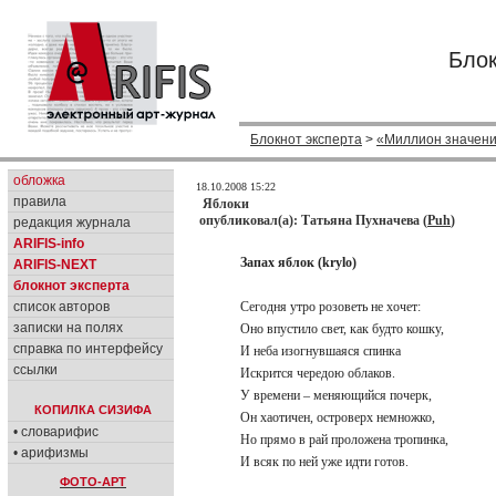
Блок
Блокнот эксперта
>
«Миллион значен
обложка
18.10.2008 15:22
правила
Яблоки
опубликовал(а): Татьяна Пухначева (
Puh
)
редакция журнала
ARIFIS-info
Запах яблок (krylo)
ARIFIS-NEXT
блокнот эксперта
список авторов
Сегодня утро розоветь не хочет:
записки на полях
Оно впустило свет, как будто кошку,
справка по интерфейсу
И неба изогнувшаяся спинка
ссылки
Искрится чередою облаков.
У времени – меняющийся почерк,
КОПИЛКА СИЗИФА
Он хаотичен, островерх немножко,
• словарифис
Но прямо в рай проложена тропинка,
• арифизмы
И всяк по ней уже идти готов.
ФОТО-АРТ