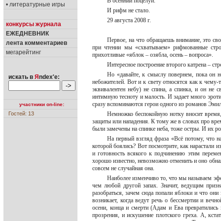
В осенний поцелуй.
• литературные игры
И рифм не стало.
29 августа 2008 г.
конкурсы журнала
ЕЖЕДНЕВНИК
Первое, на что обращаешь внимание, это св
лента комментариев
при чтении мы «схватываем» рифмованные стро
мегарейтинг
прихотливые «яблок – озябла, осень – вопроса».
Интересное построение второго катрена – ст
Но «давайте, к смыслу повернем, пока он не
искать в
Я
ndex'е:
небожителей. Вот и к свету относятся как к чему-
эквивалентен небу) не спина, а спинка, и он не с
интимную тесноту и малость. И задает много эротик
сразу вспоминаются герои одного из романов Эмил
участники on-line:
Гостей: 13
Немножко беспокойную нотку вносит время,
защиты или нападения. К тому же в словах про вр
были замечены на спинке неба, тоже остры. И их р
На первый взгляд фраза «Всё потому, что на
которой боялись? Вот посмотрите, как нарастали из
и готовность всякого к подчинению этим перемена
хорошо известно, невозможно отменить и оно обнажа
совсем не случайная она.
Наиболее изменчиво то, что мы называем эфе
чем любой другой запах. Значит, ведущим призн
разобраться, зачем сюда попали яблоки и что они
возникает, когда ведут речь о бессмертии и веч
осени, конца и смерти (Адам и Ева превратились
прозрения, и искушение плотского греха. А, кста