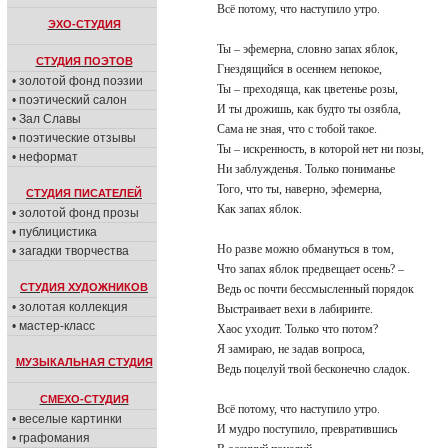
Всё потому, что наступило утро.
ЭХО-СТУДИЯ
Ты – эфемерна, словно запах яблок,
СТУДИЯ ПОЭТОВ
Гнездящийся в осеннем непокое,
• золотой фонд поэзии
Ты – преходяща, как цветенье розы,
• поэтический салон
И ты дрожишь, как будто ты озябла,
• Зал Славы
Сама не зная, что с тобой такое.
• поэтические отзывы
Ты – искренность, в которой нет ни позы,
• неформат
Ни заблужденья. Только пониманье
Того, что ты, наверно, эфемерна,
СТУДИЯ ПИСАТЕЛЕЙ
Как запах яблок.
• золотой фонд прозы
• публицистика
Но разве можно обмануться в том,
• загадки творчества
Что запах яблок предвещает осень? –
СТУДИЯ ХУДОЖНИКОВ
Ведь ос почти бессмысленный порядок
• золотая коллекция
Выстраивает вехи в лабиринте.
• мастер-класс
Хаос уходит. Только что потом?
Я замираю, не задав вопроса,
МУЗЫКАЛЬНАЯ СТУДИЯ
Ведь поцелуй твой бесконечно сладок.
СМЕХО-СТУДИЯ
Всё потому, что наступило утро.
• веселые картинки
И мудро поступило, превратившись
• графомания