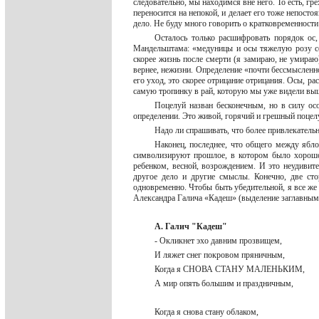
следовательно, мы находимся вне него. То есть, г
переносится на непокой, и делает его тоже непосто
дело. Не буду много говорить о кратковременности
Осталось только расшифровать порядок ос,
Мандельштама: «медуницы и осы тяжелую розу сос
скорее жизнь после смерти (я замираю, не умираю
вернее, нежизни. Определение «почти бессмысленн
его уход, это скорее отрицание отрицания. Осы, ра
самую тропинку в рай, которую мы уже видели в
Поцелуй назван бесконечным, но в силу ос
определении. Это живой, горячий и грешный поцел
Надо ли спрашивать, что более привлекатель
Наконец, последнее, что общего между ябло
символизируют прошлое, в котором было хорошо.
ребенком, весной, возрождением. И это неудивите
другое дело и другие смыслы. Конечно, две сто
одновременно. Чтобы быть убедительной, я все же 
Александра Галича «Кадеш» (выделение заглавным
А. Галич "Кадеш"
- Окликнет эхо давним прозвищем,
И ляжет снег покровом пряничным,
Когда я СНОВА СТАНУ МАЛЕНЬКИМ,
А мир опять большим и праздничным,
Когда я снова стану облаком,