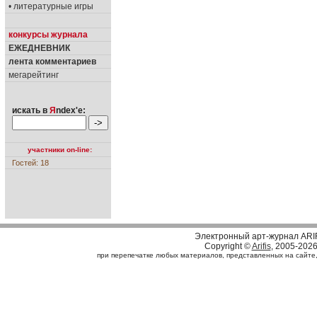
• литературные игры
конкурсы журнала
ЕЖЕДНЕВНИК
лента комментариев
мегарейтинг
искать в
Я
ndex'е:
участники on-line:
Гостей: 18
Электронный арт-журнал ARI
Copyright ©
Arifis
, 2005-202
при перепечатке любых материалов, представленных на сайте, с