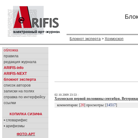
Блок
Блокнот эксперта
>
Хохмоскоп
обложка
правила
редакция журнала
ARIFIS-info
ARIFIS-NEXT
блокнот эксперта
список авторов
записки на полях
02.10.2009 23:53 :
справка по интерфейсу
Хохмоскоп первой половины сентября. Ветерина
ссылки
комментарии: [
20
] просмотры: [
14517
]
КОПИЛКА СИЗИФА
• словарифис
• арифизмы
ФОТО-АРТ