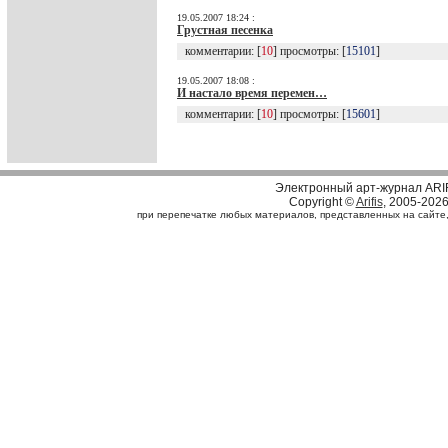
19.05.2007 18:24 :
Грустная песенка
комментарии: [
10
] просмотры: [
15101
]
19.05.2007 18:08 :
И настало время перемен…
комментарии: [
10
] просмотры: [
15601
]
Электронный арт-журнал ARI
Copyright ©
Arifis
, 2005-202
при перепечатке любых материалов, представленных на сайте, с