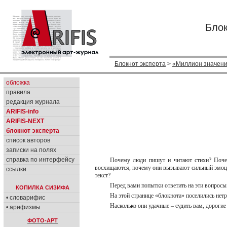
Блок
Блокнот эксперта
>
«Миллион значен
обложка
правила
редакция журнала
ARIFIS-info
ARIFIS-NEXT
блокнот эксперта
список авторов
записки на полях
справка по интерфейсу
Почему люди пишут и читают стихи? Поче
восхищаются, почему они вызывают сильный эмоци
ссылки
текст?
Перед вами попытки ответить на эти вопросы
КОПИЛКА СИЗИФА
На этой странице «блокнота» поселились нет
• словарифис
Насколько они удачные – судить вам, дорогие
• арифизмы
ФОТО-АРТ