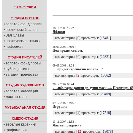
ЭХО-СТУДИЯ
СТУДИЯ ПОЭТОВ
• золотой фонд поэзии
18.10.2008 15:22 :
• поэтический салон
Яблоки
• Зал Славы
комментарии: [
0
] просмотры: [
16481
]
• поэтические отзывы
• неформат
18.05.2008 17:10 :
Под ярким светом.
комментарии: [
6
] просмотры: [
16821
]
СТУДИЯ ПИСАТЕЛЕЙ
• золотой фонд прозы
09.03.2008 14:28 :
• публицистика
"...придет серенький волчок..."
• загадки творчества
комментарии: [
2
] просмотры: [
18862
]
28.12.2007 06:44 :
СТУДИЯ ХУДОЖНИКОВ
«…ибо воды дошли до души моей…» Псалтырь 68
• золотая коллекция
комментарии: [
2
] просмотры: [
20469
]
• мастер-класс
09.12.2007 17:06 :
Игрушка
МУЗЫКАЛЬНАЯ СТУДИЯ
комментарии: [
4
] просмотры: [
17518
]
СМЕХО-СТУДИЯ
13.11.2007 12:53 :
• веселые картинки
Жизнь прекрасна!
• графомания
комментарии: [
12
] просмотры: [
18078
]