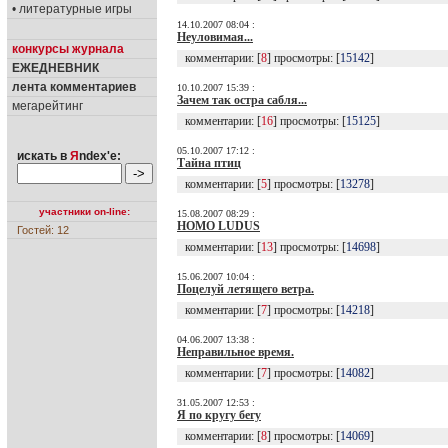
• литературные игры
14.10.2007 08:04 :
Неуловимая...
конкурсы журнала
комментарии: [
8
] просмотры: [
15142
]
ЕЖЕДНЕВНИК
лента комментариев
10.10.2007 15:39 :
Зачем так остра сабля...
мегарейтинг
комментарии: [
16
] просмотры: [
15125
]
05.10.2007 17:12 :
искать в
Я
ndex'е:
Тайна птиц
комментарии: [
5
] просмотры: [
13278
]
участники on-line:
15.08.2007 08:29 :
HOMO LUDUS
Гостей: 12
комментарии: [
13
] просмотры: [
14698
]
15.06.2007 10:04 :
Поцелуй летящего ветра.
комментарии: [
7
] просмотры: [
14218
]
04.06.2007 13:38 :
Неправильное время.
комментарии: [
7
] просмотры: [
14082
]
31.05.2007 12:53 :
Я по кругу бегу
комментарии: [
8
] просмотры: [
14069
]