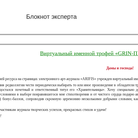
Блокнот эксперта
Виртуальный именной трофей «GRIN-
Дамы и господа!
ей ресурса на страницах электронного арт-журнала «ARIFIS» учрежден виртуальный име
ния редколлегии чести периодически выбирать то или иное произведение в обладатели 
 достался почетный и ответственный титул его «Хранительницы». Хочу специально 
словиями в выборе понравившегося мне стихотворения и от чистого сердца подарю ав
) бонус-баллов, сопроводив скромную церемонию несколькими добрыми словами, кас
частникам журнала творческих успехов, прекрасных стихов и удачи!
!