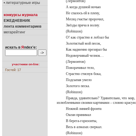
(Лермонтов)
• литературные игры
А когда душной ночью
Не спалось ей в плену,
конкурсы журнала
Месяц счастье пророчил,
ЕЖЕДНЕВНИК
Звёзды пряча в волну.
лента комментариев
(Robinzon)
мегарейтинг
О! как страстно я лобзал бы
Золотистый мой песок,
искать в
Я
ndex'е:
Как надменно презирал бы
Недоверчивый челнок…
(Лермонтов)
участники on-line:
Поворачивал тело,
Гостей: 17
Страстно стиснув бока,
Подсыпая умело
Золотого песка.
(Robinzon)
Правда, удивительно? Удивительно, что мир,
излюбленными своими картинами – словно красуясь,
Нежной линией фронта
Океан принимал
В берега-горизонты,
Весь в алмазах сверкал.
(Robinzon)