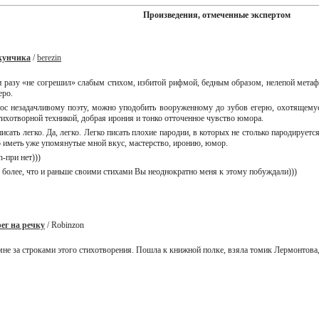
Произведения, отмеченные экспертом
кунчикa
/
berezin
ни разу «не согрешил» слабым стихом, избитой рифмой, бедным образом, нелепой мета
еро.
ос незадачливому поэту, можно уподобить вооруженному до зубов егерю, охотящемуся
тихотворной техникой, добрая ирония и тонко отточенное чувство юмора.
исать легко. Да, легко. Легко писать плохие пародии, в которых не столько пародируе
о иметь уже упомянутые мной вкус, мастерство, иронию, юмор.
n-при нет)))
 более, что и раньше своими стихами Вы неоднократно меня к этому побуждали)))
ег на речку
/ Robinzon
не за строками этого стихотворения. Пошла к книжной полке, взяла томик Лермонтова, 