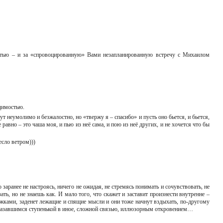
астью – и за «спровоцированную» Вами незапланированную встречу с Михаилом
одимостью.
ут неумолимо и безжалостно, но «твержу я – спасибо» и пусть оно бьется, и бьется,
равно – это чаша моя, и пью из неё сама, и пою из неё других, и не хочется что бы
сло ветром)))
 заранее не настроясь, ничего не ожидая, не стремясь понимать и сочувствовать, не
зать, но не знаешь как. И мало того, что скажет и заставит произнести внутренне –
ножками, заденет лежащие и спящие мысли и они тоже начнут вздыхать, по-другому
показавшимся ступенькой в иное, сложной связью, иллюзорным откровением…