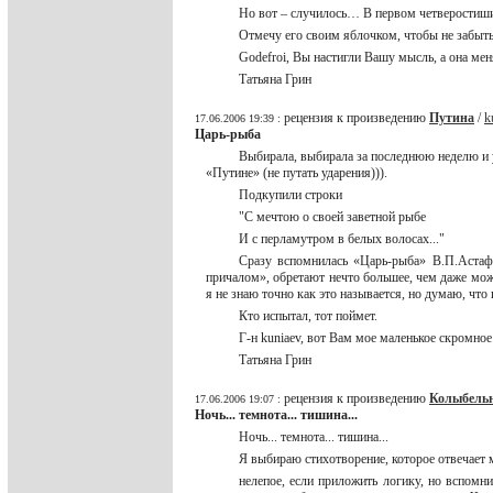
Но вот – случилось… В первом четверости
Отмечу его своим яблочком, чтобы не забыть
Godefroi, Вы настигли Вашу мысль, а она мен
Татьяна Грин
рецензия к произведению
Путина
/
k
17.06.2006 19:39 :
Царь-рыба
Выбирала, выбирала за последнюю неделю и у
«Путине» (не путать ударения))).
Подкупили строки
"С мечтою о своей заветной рыбе
И с перламутром в белых волосах..."
Сразу вспомнилась «Царь-рыба» В.П.Астафь
причалом», обретают нечто большее, чем даже можн
я не знаю точно как это называется, но думаю, что 
Кто испытал, тот поймет.
Г-н kuniaev, вот Вам мое маленькое скромн
Татьяна Грин
рецензия к произведению
Колыбель
17.06.2006 19:07 :
Ночь... темнота... тишина...
Ночь... темнота... тишина...
Я выбираю стихотворение, которое отвечает м
нелепое, если приложить логику, но вспомн