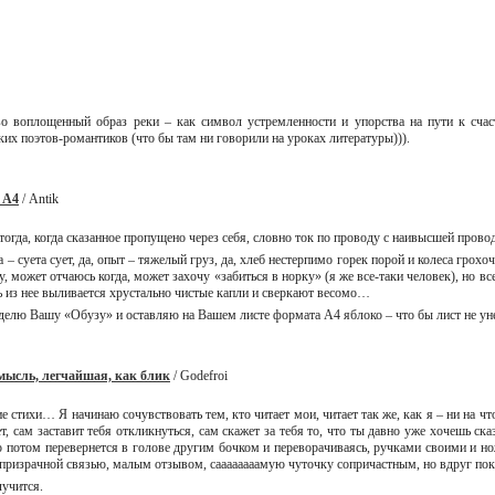
иво воплощенный образ реки – как символ устремленности и упорства на пути к сч
 поэтов-романтиков (что бы там ни говорили на уроках литературы))).
 А4
/ Antik
тогда, когда сказанное пропущено через себя, словно ток по проводу с наивысшей пров
– суета сует, да, опыт – тяжелый груз, да, хлеб нестерпимо горек порой и колеса грохоч
 может отчаюсь когда, может захочу «забиться в норку» (я же все-таки человек), но все 
ь из нее выливается хрустально чистые капли и сверкают весомо…
елю Вашу «Обузу» и оставляю на Вашем листе формата А4 яблоко – что бы лист не уне
мысль, легчайшая, как блик
/ Godefroi
 стихи… Я начинаю сочувствовать тем, кто читает мои, читает так же, как я – ни на что
ет, сам заставит тебя откликнуться, сам скажет за тебя то, что ты давно уже хочешь ска
 но потом перевернется в голове другим бочком и переворачиваясь, ручками своими и 
о призрачной связью, малым отзывом, саааааааамую чуточку сопричастным, но вдруг 
лучится.