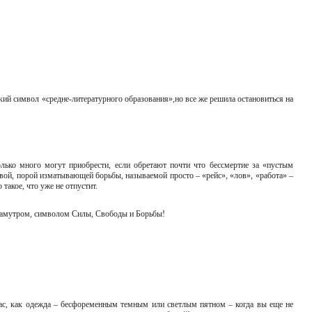
кий символ «средне-литературного образования»,но все же решила остановиться на
лько много могут приобрести, если обретают почти что бессмертие за «пустым
овой, порой изматывающей борьбы, называемой просто – «рейс», «лов», «работа» –
 такое, что уже не отпустит.
рламутром, символом Силы, Свободы и Борьбы!
с вас, как одежда – бесфоременным темным или светлым пятном – когда вы еще не