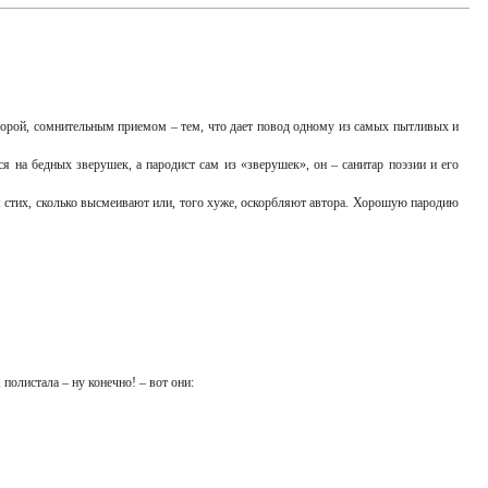
форой, сомнительным приемом – тем, что дает повод одному из самых пытливых и
 на бедных зверушек, а пародист сам из «зверушек», он – санитар поэзии и его
тся стих, сколько высмеивают или, того хуже, оскорбляют автора. Хорошую пародию
полистала – ну конечно! – вот они: