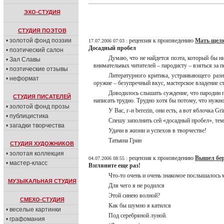
ЭХО-СТУДИЯ
СТУДИЯ ПОЭТОВ
• золотой фонд поэзии
рецензия к произведению
Мaть щел
17.07.2006 07:03 :
Досадный пробел
• поэтический салон
Думаю, что не найдется поэта, который бы 
• Зал Славы
внимательных читателей – пародисту – взяться за п
• поэтические отзывы
Литературного критика, устраивающего разн
• неформат
оружие – безупречный вкус, мастерское владение с
Доводилось слышать суждение, что пародии п
СТУДИЯ ПИСАТЕЛЕЙ
написать трудно. Трудно хотя бы потому, что нужн
• золотой фонд прозы
У Вас, г-н berezin, они есть, а вот яблочка Gri
• публицистика
Спешу заполнить сей «досадный пробел», тем
• загадки творчества
Удачи в жизни и успехов в творчестве!
Татьяна Грин
СТУДИЯ ХУДОЖНИКОВ
• золотая коллекция
рецензия к произведению
Вышел бер
04.07.2006 08:55 :
• мастер-класс
Взгляните еще раз!
Что-то очень и очень знакомое послышалось м
МУЗЫКАЛЬНАЯ СТУДИЯ
Для чего я не родился
Этой синею волной?
СМЕХО-СТУДИЯ
Как бы шумно я катился
• веселые картинки
Под серебряной луной.
• графомания