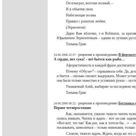
Он взыграл, веселья полный, –
И в объятия свои
Набегающие волны
Принял с ропотом любви.
(Лермонтов)
Дарю Вам яблочко, г-н Robinzon, за крас
Юрьевичем Лермонтовым – одним из лучших русских
Татьяна Грин
рецензия к произведению
В формате
24.06.2006 22:37 :
А сердце, вот сука! – всё бьётся как рыба…
Афористичность в каждой фразе достигается 
Почему «Обуза»? – спрашивала себя. Да, дела 
и бьется – сколько сможет выдержать. Может устану,
она была только тяжестью в уставших руках – пуст
Уважаемый Antik, выбираю за последнюю нед
Татьяна Грин
рецензия к произведению
Беглянка-
24.06.2006 00:22 :
Первое четверостишие
Как, оказывается, ужасно тяжело читать чужие
силясь вникать. Читать и ждать – вот он сам заден
«Вот-вот, это так! Как раз, как я хотела бы…» –
посапывать, шевелиться – только намеками, тольк
Словом, тяжело ждать. Ждать, когда же это с