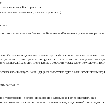
шии…
 этот ускользающий всё время миг.
я – легчайшим бликом на внутренней стороне век)))
uniaev
же хотелось отдать свое яблочко г-ну Березину за «Вышел немец», как за юмористичес
ева. Как много люди отдают за свою царь-рыбу, как много теряют из-за нее, и ско
о рассказать в стихах, рассказать «другим», кто не испытал сам бескопромиссной, сур
идут туда каждый за своим, кто за чем, но в результате «сверх всего» получают они нечто
ое зеленое яблочко и пусть Ваша Царь-рыба обязательно будет с Вами нетускнеющим пе
ная
/ evelina1974
оему настроению – бесхитростное, простое, уязвимое со всех точек зрения, даже
ите, как мало логики в ваших полуснах, в ваших ночах, когда дневной свет спадает 