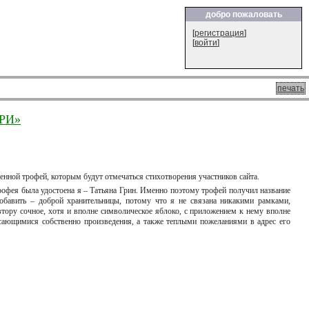
добро пожаловать
[
регистрация
]
[
войти
]
печать
ПРИ»
нной трофей, которым будут отмечаться стихотворения участников сайта.
трофея была удостоена я – Татьяна Грин. Именно поэтому трофей получил название
добавить – доброй хранительницы, потому что я не связана никакими рамками,
тору сочное, хотя и вполне символическое яблоко, с приложением к нему вполне
ающимися собственно произведения, а также теплыми пожеланиями в адрес его