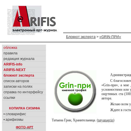
Блокнот эксперта
>
«GRIN-ПРИ»
обложка
правила
редакция журнала
ARIFIS-info
ARIFIS-NEXT
Администраци
блокнот эксперта
С благослове
список авторов
«Grin-при», а мне
записки на полях
условностями или у
справка по интерфейсу
ощутимых ста (100
ссылки
автора.
Желаю всем у
КОПИЛКА СИЗИФА
Ждите в гости
• словарифис
• арифизмы
Татьяна Грин, Хранительница. (
tatyanagrin
)
ФОТО-АРТ