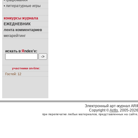
• графомания
• литературные игры
конкурсы журнала
ЕЖЕДНЕВНИК
лента комментариев
мегарейтинг
искать в
Я
ndex'е:
участники on-line:
Гостей: 12
Электронный арт-журнал ARI
Copyright ©
Arifis
, 2005-202
при перепечатке любых материалов, представленных на сайте, с