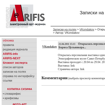
Записки н
Записки на полях
>
VKondakov
> Откры
> Автор: VKondakov
обложка
Открылась персональн
21.04.2011 15:13
правила
VKondakov
Бориса Цельникера...
редакция журнала
ARIFIS-info
Открылась персональная выставка одно
ARIFIS-NEXT
Этнографическом музее Санкт-Петербу
Выставка проходит с 20.04 по 29.04. 20
блокнот эксперта
Выставка: link
список авторов
Страничка автора: link
записки на полях
справка по интерфейсу
Комментарии
(выбрать просмотр комментар
ссылки
КОПИЛКА СИЗИФА
• словарифис
• арифизмы
ФОТО-АРТ