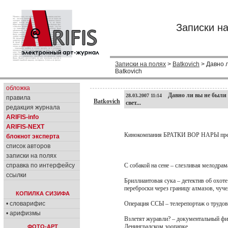
Записки н
Записки на полях
>
Batkovich
> Давно л
Batkovich
обложка
Давно ли вы не были в 
28.03.2007 11:14
правила
Batkovich
свет...
редакция журнала
ARIFIS-info
ARIFIS-NEXT
Кинокомпания БРАТКИ ВОР НАРЫ пред
блокнот эксперта
список авторов
записки на полях
справка по интерфейсу
С собакой на сене – слезливая мелодра
ссылки
Бриллиантовая сука – детектив об охот
переброски через границу алмазов, чуче
КОПИЛКА СИЗИФА
• словарифис
Операция ССЫ – телерепортаж о трудов
• арифизмы
Взлетят журавли? – документальный фил
Ленинградском зоопарке.
ФОТО-АРТ