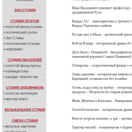
Иван Васильевич изменяет профессору 
ЭХО-СТУДИЯ
средневековой Руси.
СТУДИЯ ПОЭТОВ
Киндза ЗА! – кинозарисовка о третьем т
Киндза Укропского района.
• золотой фонд поэзии
• поэтический салон
Руслан лют и Мила – эротический трилл
• Зал Славы
Вой на Измир – историческая драма об 
• поэтические отзывы
• неформат
Дело было с Пеньковой – биографическ
знаменитой воровки Соньки Пеньковой 
СТУДИЯ ПИСАТЕЛЕЙ
Отморозко – остросюжетный фильм о се
• золотой фонд прозы
• публицистика
Анны каретина – историческое киноисс
• загадки творчества
Карениной, оставшегося без хозяйки.
Огонь, вода и мёд на трубах – телереп
СТУДИЯ ХУДОЖНИКОВ
продукта – Медовухи по старым рецепт
• золотая коллекция
• мастер-класс
Женя, Женечка и Катюшка – Кинороман 
Золотой взглючил – историческая драма
МУЗЫКАЛЬНАЯ СТУДИЯ
Вместо встречи изменил, а зря – эроти
СМЕХО-СТУДИЯ
• веселые картинки
Трактор чистый – телерепортаж о будня