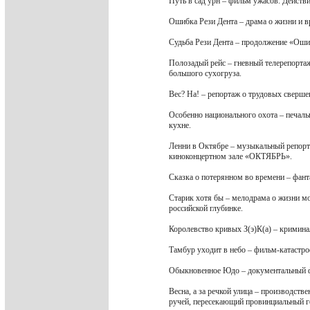
Путь в сад урн – фильм ужасов. Действ
Ошибка Рези Дента – драма о жизни и в
Судьба Рези Дента – продолжение «Ошиб
Полозадый рейс – гневный телерепорта
большого сухогруза.
Вес? На! – репортаж о трудовых сверш
Особенно национального охота – печаль
кухне.
Ленни в Октябре – музыкальный репор
киноконцертном зале «ОКТЯБРЬ».
Сказка о потерянном во времени – фан
Старик хотя бы – мелодрама о жизни м
российской глубинке.
Королевство кривых З(э)К(а) – кримин
Тамбур уходит в небо – фильм-катастро
Обыкновенное Юдо – документальный ф
Весна, а за речкой улица – производств
ручей, пересекающий провинциальный г