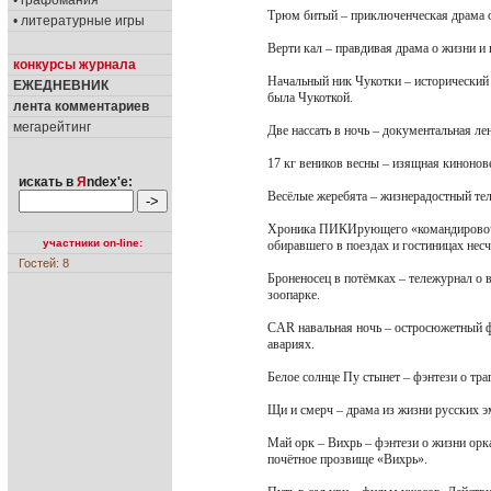
• графомания
Трюм битый – приключенческая драма о 
• литературные игры
Верти кал – правдивая драма о жизни и
конкурсы журнала
Начальный ник Чукотки – исторический 
ЕЖЕДНЕВНИК
была Чукоткой.
лента комментариев
мегарейтинг
Две нассать в ночь – документальная ле
17 кг веников весны – изящная кинонов
искать в
Я
ndex'е:
Весёлые жеребята – жизнерадостный те
Хроника ПИКИрующего «командировочни
участники on-line:
обиравшего в поездах и гостиницах не
Гостей: 8
Броненосец в потёмках – тележурнал о 
зоопарке.
CAR навальная ночь – остросюжетный 
авариях.
Белое солнце Пу стынет – фэнтези о тра
Щи и смерч – драма из жизни русских э
Май орк – Вихрь – фэнтези о жизни орк
почётное прозвище «Вихрь».