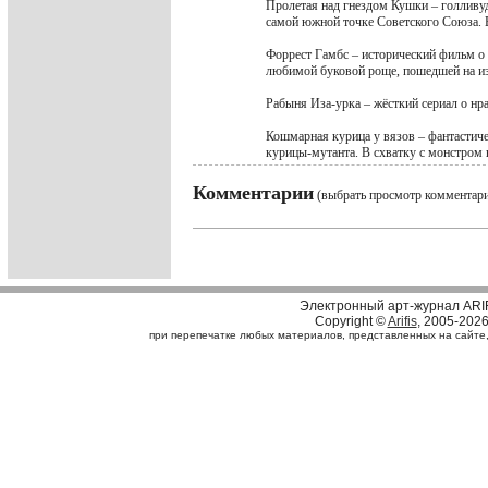
Пролетая над гнездом Кушки – голливуд
самой южной точке Советского Союза. 
Форрест Гамбс – исторический фильм о 
любимой буковой роще, пошедшей на из
Рабыня Иза-урка – жёсткий сериал о нр
Кошмарная курица у вязов – фантастиче
курицы-мутанта. В схватку с монстром 
Комментарии
(выбрать просмотр комментар
Электронный арт-журнал ARI
Copyright ©
Arifis
, 2005-202
при перепечатке любых материалов, представленных на сайте, с