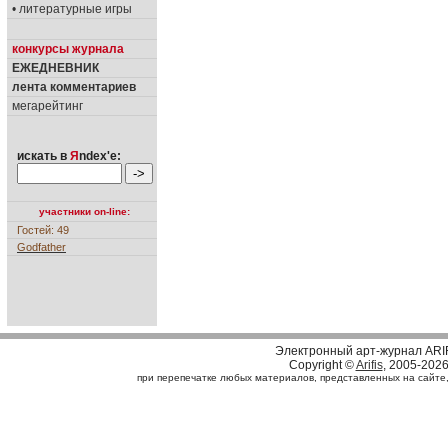
• литературные игры
конкурсы журнала
ЕЖЕДНЕВНИК
лента комментариев
мегарейтинг
искать в
Я
ndex'е:
участники on-line:
Гостей: 49
Godfather
Электронный арт-журнал ARI
Copyright ©
Arifis
, 2005-202
при перепечатке любых материалов, представленных на сайте, с