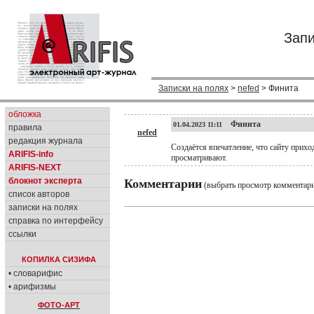
Запи
Записки на полях
>
nefed
> Финита
обложка
Финита
01.04.2023 11:11
правила
nefed
редакция журнала
Создаётся впечатление, что сайту прих
ARIFIS-info
просматривают.
ARIFIS-NEXT
блокнот эксперта
Комментарии
(выбрать просмотр комментар
список авторов
записки на полях
справка по интерфейсу
ссылки
КОПИЛКА СИЗИФА
• словарифис
• арифизмы
ФОТО-АРТ