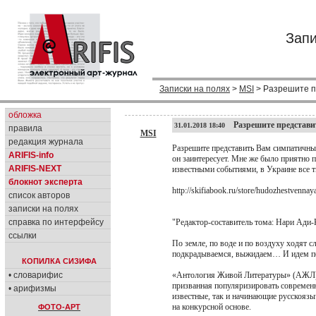
Запи
Записки на полях
>
MSI
> Разрешите п
обложка
Разрешите представи
31.01.2018 18:40
правила
MSI
редакция журнала
Разрешите представить Вам симпатичный
ARIFIS-info
он заинтересует. Мне же было приятно пр
ARIFIS-NEXT
известными событиями, в Украине все тв
блокнот эксперта
http://skifiabook.ru/store/hudozhestvennay
список авторов
записки на полях
справка по интерфейсу
"Редактор-составитель тома: Нари Ади-
ссылки
По земле, по воде и по воздуху ходят 
подкрадываемся, выжидаем… И идем по
КОПИЛКА СИЗИФА
• словарифис
«Антология Живой Литературы» (АЖЛ) 
призванная популяризировать современ
• арифизмы
известные, так и начинающие русскоязы
на конкурсной основе.
ФОТО-АРТ