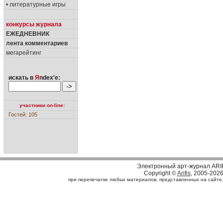
• литературные игры
конкурсы журнала
ЕЖЕДНЕВНИК
лента комментариев
мегарейтинг
искать в
Я
ndex'е:
участники on-line:
Гостей: 105
Электронный арт-журнал ARI
Copyright ©
Arifis
, 2005-202
при перепечатке любых материалов, представленных на сайте, с