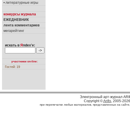
• литературные игры
конкурсы журнала
ЕЖЕДНЕВНИК
лента комментариев
мегарейтинг
искать в
Я
ndex'е:
участники on-line:
Гостей: 19
Электронный арт-журнал ARI
Copyright ©
Arifis
, 2005-202
при перепечатке любых материалов, представленных на сайте, с