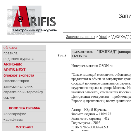
Запи
Записки на полях
>
Youri
> "ДЖИХАД" (
обложка
"ДЖИХАД" (кинороман
16.02.2017 08:02
правила
Youri
OZON.ru.
редакция журнала
ARIFIS-info
Интернет-магазин OZON.ru.
ARIFIS-NEXT
"Ольге, молодой москвичке, отбывающей
блокнот эксперта
предлагают в обмен на сокращение сро
список авторов
соседкой по камере оказывается Зарема
записки на полях
неудачного взрыва в центре Москвы. На
справка по интерфейсу
начинает замечать, что та не так проста 
Центральная тема романа – проблемы р
ссылки
Европе и, практически, всему цивилизов
КОПИЛКА СИЗИФА
Автор – Юрий Юрченко
• словарифис
Формат издания – 110x175
Количество страниц – 412
• арифизмы
Год выпуска – 2016
ISBN 978-5-00039-242-3
ФОТО-АРТ