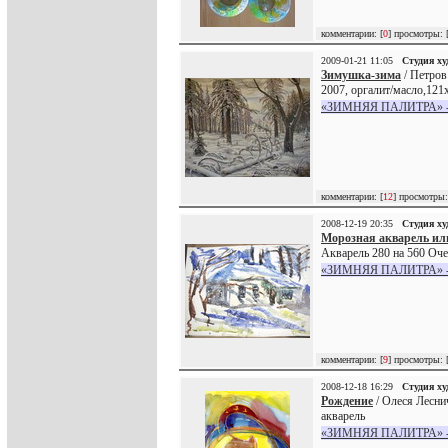
комментарии: [
0
] просмотры: 
2009-01-21 11:05
Студия х
Зимушка-зима
/ Петров
2007, оргалит/масло,121
«ЗИМНЯЯ ПАЛИТРА» - к
комментарии: [
12
] просмотры:
2008-12-19 20:35
Студия х
Морозная акварель ил
Акварель 280 на 560 Очен
«ЗИМНЯЯ ПАЛИТРА» - к
комментарии: [
9
] просмотры: 
2008-12-18 16:29
Студия х
Рождение
/ Олеся Лесни
акварель
«ЗИМНЯЯ ПАЛИТРА» - к