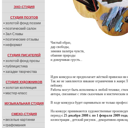
ЭХО-СТУДИЯ
СТУДИЯ ПОЭТОВ
• золотой фонд поэзии
• поэтический салон
• Зал Славы
• поэтические отзывы
Чистый образ,
• неформат
дар свободы,
зимняя палитра чувств,
СТУДИЯ ПИСАТЕЛЕЙ
обаяние природы
и доверчивая грусть...
• золотой фонд прозы
• публицистика
• загадки творчества
Идея конкурса не предполагает жёсткой привязки ни 
Так же не заявляются никакие ограничения в жанре.Т
СТУДИЯ ХУДОЖНИКОВ
пейзажу.
• золотая коллекция
Работы могут быть исполнены в любой технике, стил
• мастер-класс
автора, связанные с этим сказочным и мистическим 
В ходе конкурса будет оцениваться не только профес
МУЗЫКАЛЬНАЯ СТУДИЯ
На конкурс принимаются художественные произведени
СМЕХО-СТУДИЯ
период
с 25 декабря 2008 г. по 1 февраля 2009 года
• веселые картинки
иллюстрация , детский рисунок , декоративно-прикла
• графомания