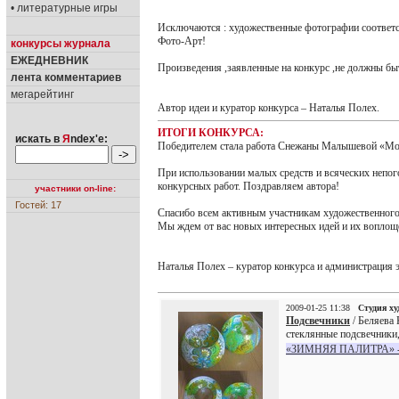
• литературные игры
Исключаются : художественные фотографии соответс
Фото-Арт!
конкурсы журнала
ЕЖЕДНЕВНИК
Произведения ,заявленные на конкурс ,не должны б
лента комментариев
мегарейтинг
Автор идеи и куратор конкурса – Наталья Полех.
ИТОГИ КОНКУРСА:
искать в
Я
ndex'е:
Победителем стала работа Снежаны Малышевой «Мор
При использовании малых средств и всяческих непого
конкурсных работ. Поздравляем автора!
участники on-line:
Гостей: 17
Спасибо всем активным участникам художественного
Мы ждем от вас новых интересных идей и их воплощ
Наталья Полех – куратор конкурса и администрация 
2009-01-25 11:38
Студия х
Подсвечники
/ Беляева 
стеклянные подсвечники
«ЗИМНЯЯ ПАЛИТРА» - к