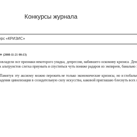
Конкурсы журнала
курс «КРИЗИС»
»
(2008-11-21 00:13)
овладели все признаки некоторого упадка, депрессии, набившего оскомину кризиса. Ден
альтруистов слегка приуныть и спуститься чуть пониже радаров из эмпиреев, банально з
Памятуя эту аксиому можно пережить не только экономические кризисы, но и глобаль
дения цивилизации в созидательную силу искусства, каковой приглашаю блеснуть всех 