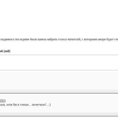
 поданного последним были шансы набрать голоса читателей, с которыми жюри будет счи
й (mif)
MSI
)
ла, хотя бы в стихах... полегчало!...:)