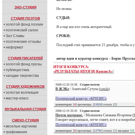
ЭХО-СТУДИЯ
Не поэмы
СУДЬИ:
СТУДИЯ ПОЭТОВ
• золотой фонд поэзии
Я и еще кое-кто очень авторитетный.
• поэтический салон
• Зал Славы
СРОКИ:
• поэтические отзывы
Последний стих принимается 21 декабря, чтобы и у
• неформат
СТУДИЯ ПИСАТЕЛЕЙ
автор идеи и куратор конкурса – Борис Прусски
• золотой фонд прозы
ИТОГИ КОНКУРСА:
• публицистика
«РЕЗУЛЬТАТЫ (ИТОГИ) КризисА»
!
• загадки творчества
2008-12-20 16:38
Студия поэтов
СТУДИЯ ХУДОЖНИКОВ
В ЖЭКе
/ Анатолий Сутула (
sutula
)
• золотая коллекция
• мастер-класс
Поэтический конкурс «КРИЗИС»
комментарии: [
4
] просмотры: [
11624
] голоса: [
2
]
МУЗЫКАЛЬНАЯ СТУДИЯ
2008-12-19 20:43
Студия поэтов
Почти матерное.
/ Малышева Снежана Игоревна (
Говорят поругаешься, легче станет, вот я и попробова
СМЕХО-СТУДИЯ
Поэтический конкурс «КРИЗИС»
• веселые картинки
комментарии: [
6
] просмотры: [
12791
] голоса: [
1
] закладки:
[1]
• графомания