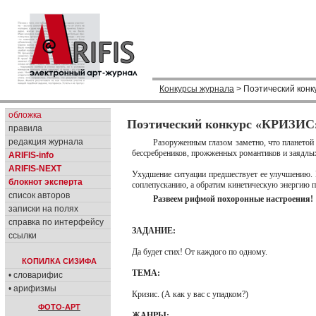
Конкурсы журнала
> Поэтический кон
обложка
Поэтический конкурс «КРИЗИС
правила
редакция журнала
Разоруженным глазом заметно, что планетой 
бессребреников, прожженных романтиков и заядлых 
ARIFIS-info
ARIFIS-NEXT
Ухудшение ситуации предшествует ее улучшению. 
блокнот эксперта
соплепусканию, а обратим кинетическую энергию па
список авторов
Развеем рифмой похоронные настроения!
записки на полях
справка по интерфейсу
ЗАДАНИЕ:
ссылки
Да будет стих! От каждого по одному.
КОПИЛКА СИЗИФА
ТЕМА:
• словарифис
• арифизмы
Кризис. (А как у вас с упадком?)
ФОТО-АРТ
ЖАНРЫ: