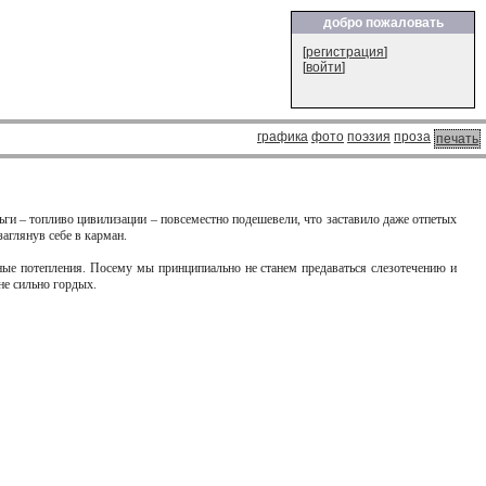
добро пожаловать
[
регистрация
]
[
войти
]
графика
фото
поэзия
проза
печать
ьги – топливо цивилизации – повсеместно подешевели, что заставило даже отпетых
аглянув себе в карман.
ные потепления. Посему мы принципиально не станем предаваться слезотечению и
не сильно гордых.