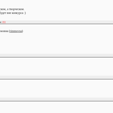
ском, а творческом.
удет вне конкурса :)
ии:
[1]
мовна (
rimmovna
)