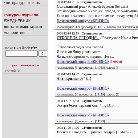
2008-12-14 21:05
Студия поэтов
• литературные игры
Соловьиный рох
/ Алексей Березин (
berezin
)
Эта пародия – тоже о кризисе, правда, не экономиче
конкурсы журнала
Если он покажется организаторам не в тему, пущай б
ЕЖЕДНЕВНИК
Поэтический конкурс «КРИЗИС»
лента комментариев
комментарии: [
17
] просмотры: [
14317
] голоса: [
6
] рекомендац
мегарейтинг
2008-12-14 12:59
Студия поэтов
ОТБОЛЕЛА СЕГОДНЯ...
/ Брандукова Ирина Рим
Отболела сегодня моя голова…
искать в
Я
ndex'е:
И огнями Дворцового моста
Жутковато призывно мерцает Нева...
Поэтический конкурс «КРИЗИС»
3 место
участники on-line:
комментарии: [
5
] просмотры: [
14785
] голоса: [
3
]
Гостей: 19
2008-12-13 14:22
Студия поэтов
Антикризисное
/
KD
Поэтический конкурс «КРИЗИС»
комментарии: [
4
] просмотры: [
13159
] голоса: [
3
]
2008-12-07 06:08
Студия поэтов
Завтра будет первый снег
/
mg1313
Поэтический конкурс «КРИЗИС»
комментарии: [
0
] просмотры: [
11123
]
2008-11-29 01:26
Студия поэтов
Носится в воздухе
/ Гришаев Андрей (
Listikov
)