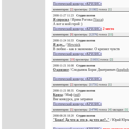
Поэтический конкурс «КРИЗИС»
комментарии: [
2
] просмотры: [
11582
] голоса: [
1
]
2008-11-27 11:23
Студия поэтов
Я спросил
/ Ирина Рогова (
Yucca
)
А вот и мой герой :)
Поэтический конкурс «КРИЗИС»
2 место
комментарии: [
9
] просмотры: [
12376
] голоса: [
15
]
2008-11-24 16:33
Студия поэтов
Я жду...
/
Mewnick
В любви – как в экономике. О кризисе чувств
Поэтический конкурс «КРИЗИС»
комментарии: [
19
] просмотры: [
11651
] голоса: [
2
]
2008-11-21 16:08
Студия поэтов
О кризисе
/ Сподынюк Борис Дмитриевич (
longbob
Поэтический конкурс «КРИЗИС»
комментарии: [
2
] просмотры: [
11731
] голоса: [
1
]
2008-11-21 08:35
Студия поэтов
Криза
/ Миф (
mif
)
Вне конкурса, для затравки
Поэтический конкурс «КРИЗИС»
комментарии: [
5
] просмотры: [
14799
] голоса: [
4
] закладки:
[1]
2008-08-26 18:20
Студия поэтов
"Боже! Да что ж это я, да что же?.."
/ Юрий Юрче