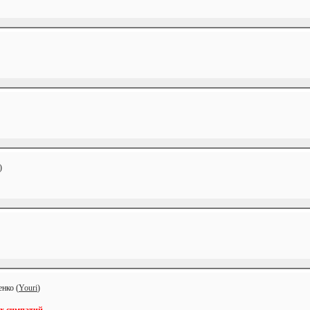
)
нко (
Youri
)