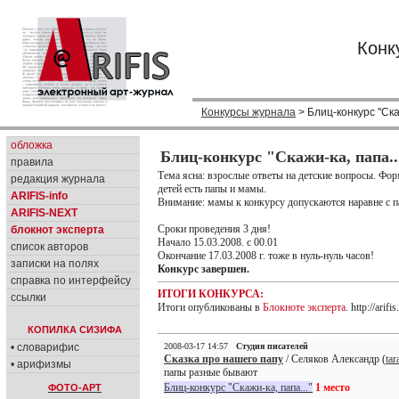
Конк
Конкурсы журнала
> Блиц-конкурс "Скаж
обложка
Блиц-конкурс "Скажи-ка, папа..
правила
Тема ясна: взрослые ответы на детские вопросы. Форм
редакция журнала
детей есть папы и мамы.
ARIFIS-info
Внимание: мамы к конкурсу допускаются наравне с п
ARIFIS-NEXT
Сроки проведения 3 дня!
блокнот эксперта
Начало 15.03.2008. с 00.01
список авторов
Окончание 17.03.2008 г. тоже в нуль-нуль часов!
записки на полях
Конкурс завершен.
справка по интерфейсу
ИТОГИ КОНКУРСА:
ссылки
Итоги опубликованы в
Блокноте эксперта
. http://ar
КОПИЛКА СИЗИФА
• словарифис
2008-03-17 14:57
Студия писателей
Сказка про нашего папу
/ Селяков Александр (
tar
• арифизмы
папы разные бывают
Блиц-конкурс "Скажи-ка, папа..."
1 место
ФОТО-АРТ