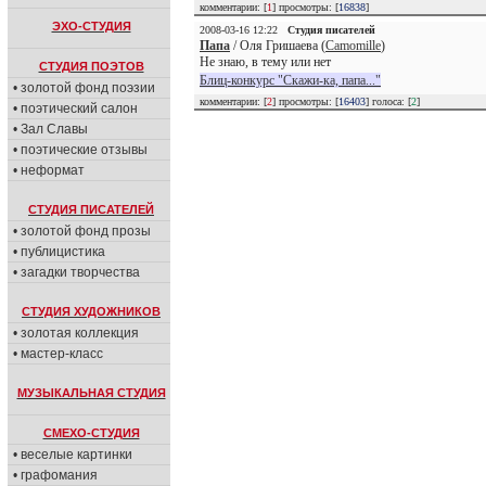
комментарии: [
1
] просмотры: [
16838
]
ЭХО-СТУДИЯ
2008-03-16 12:22
Студия писателей
Папа
/ Оля Гришаева (
Camomille
)
Не знаю, в тему или нет
СТУДИЯ ПОЭТОВ
Блиц-конкурс "Скажи-ка, папа..."
• золотой фонд поэзии
комментарии: [
2
] просмотры: [
16403
] голоса: [
2
]
• поэтический салон
• Зал Славы
• поэтические отзывы
• неформат
СТУДИЯ ПИСАТЕЛЕЙ
• золотой фонд прозы
• публицистика
• загадки творчества
СТУДИЯ ХУДОЖНИКОВ
• золотая коллекция
• мастер-класс
МУЗЫКАЛЬНАЯ СТУДИЯ
СМЕХО-СТУДИЯ
• веселые картинки
• графомания