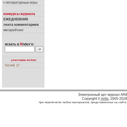
• литературные игры
конкурсы журнала
ЕЖЕДНЕВНИК
лента комментариев
мегарейтинг
искать в
Я
ndex'е:
участники on-line:
Гостей: 17
Электронный арт-журнал ARI
Copyright ©
Arifis
, 2005-202
при перепечатке любых материалов, представленных на сайте, с