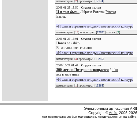
комментарии: [
2
] просмотры: [
12174
]
2008-01-25 15:50
Студия поэтов
И я там был...
/ Ирина Рогова (
Yucca
)
Басня.
«И славы странные плоды» / поэтический конкурс
комментарии: [
16
] просмотры: [
12822
] голоса: [
3
]
2008-01-23 18:01
Студия поэтов
Навеяло
/
iliko
В названии все сказано.
«И славы странные плоды» / поэтический конкурс
комментарии: [
3
] просмотры: [
13215
]
2007-10-27 01:47
Студия поэтов
300-летию Питера посвящается
/
iliko
все в названии
«И славы странные плоды» / поэтический конкурс
комментарии: [
1
] просмотры: [
13365
]
Электронный арт-журнал ARI
Copyright ©
Arifis
, 2005-202
при перепечатке любых материалов, представленных на сайте, с