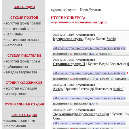
ЭХО-СТУДИЯ
куратор конкурса – Борис Булатов.
СТУДИЯ ПОЭТОВ
ИТОГИ КОНКУРСА:
опубликованы в
блокноте эксперта.
• золотой фонд поэзии
• поэтический салон
• Зал Славы
2008-02-24 13:10
Студия поэтов
Крещенская стужа
/ Вадим Хавин (
Vadik
)
• поэтические отзывы
• неформат
«И славы странные плоды» / поэтический конкурс
комментарии: [
8
] просмотры: [
12975
] голоса: [
3
]
СТУДИЯ ПИСАТЕЛЕЙ
2008-02-23 16:58
Студия поэтов
• золотой фонд прозы
Страшная правда II
/ Куняев Вадим Васильевич (
• публицистика
• загадки творчества
«И славы странные плоды» / поэтический конкурс
1
комментарии: [
22
] просмотры: [
15416
] голоса: [
13
] закладки:
[
СТУДИЯ ХУДОЖНИКОВ
2008-02-21 11:18
Студия поэтов
• золотая коллекция
Актёр
/ Зрячкин Александр Николаевич (
alnikol
)
• мастер-класс
«И славы странные плоды» / поэтический конкурс
комментарии: [
0
] просмотры: [
12747
]
МУЗЫКАЛЬНАЯ СТУДИЯ
2008-02-20 23:41
Студия поэтов
Ты, к амбразуре Времени прильнув
/ Луткова Лид
СМЕХО-СТУДИЯ
Сонет
• веселые картинки
«И славы странные плоды» / поэтический конкурс
• графомания
комментарии: [
10
] просмотры: [
11330
] голоса: [
1
]