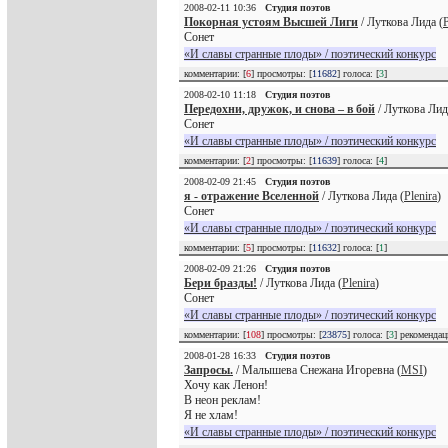
2008-02-11 10:36
Студия поэтов
Покорная устоям Высшей Лиги
/ Луткова Лида (
P
Сонет
«И славы странные плоды» / поэтический конкурс
комментарии: [
6
] просмотры: [
11682
] голоса: [
3
]
2008-02-10 11:18
Студия поэтов
Передохни, дружок, и снова – в бой
/ Луткова Лид
Сонет
«И славы странные плоды» / поэтический конкурс
комментарии: [
2
] просмотры: [
11639
] голоса: [
4
]
2008-02-09 21:45
Студия поэтов
я - отражение Вселенной
/ Луткова Лида (
Plenira
)
Сонет
«И славы странные плоды» / поэтический конкурс
комментарии: [
5
] просмотры: [
11632
] голоса: [
1
]
2008-02-09 21:26
Студия поэтов
Бери бразды!
/ Луткова Лида (
Plenira
)
Сонет
«И славы странные плоды» / поэтический конкурс
комментарии: [
108
] просмотры: [
23875
] голоса: [
3
] рекоменда
2008-01-28 16:33
Студия поэтов
Запросы.
/ Малышева Снежана Игоревна (
MSI
)
Хочу как Ленон!
В неон реклам!
Я не хлам!
«И славы странные плоды» / поэтический конкурс