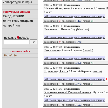
• литературные игры
2008-02-18 07:23
Студия поэтов
Не всякий вправе всё начать сначала
/ Луткова Л
конкурсы журнала
Сонет
«И славы странные плоды» / поэтический конкурс
ЕЖЕДНЕВНИК
лента комментариев
комментарии: [
3
] просмотры: [
11425
] голоса: [
2
]
мегарейтинг
2008-02-18 06:44
Студия поэтов
Все выше...
/ Нинель Лоу (
NinelLou
)
«И славы странные плоды» / поэтический конкурс
искать в
Я
ndex'е:
комментарии: [
0
] просмотры: [
11748
]
2008-02-16 17:32
Студия поэтов
Вот именно
/ Алексей Березин (
berezin
)
участники on-line:
Гостей: 16
«И славы странные плоды» / поэтический конкурс
комментарии: [
7
] просмотры: [
13051
] голоса: [
6
]
2008-02-12 17:03
Студия поэтов
Шувальтер Скотт
/ Алексей Березин (
berezin
)
«И славы странные плоды» / поэтический конкурс
1
комментарии: [
4
] просмотры: [
13779
] голоса: [
3
]
2008-02-12 11:26
Студия поэтов
Что наша жизнь? Реальный сериал
/ Луткова Лид
Сонет
«И славы странные плоды» / поэтический конкурс
комментарии: [
7
] просмотры: [
11523
] голоса: [
1
]