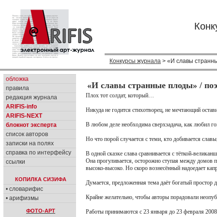
Конк
Конкурсы журнала
> «И славы странны
обложка
«И славы странные плоды» / по
правила
Плох тот солдат, который…
редакция журнала
ARIFIS-info
Никуда не годится стихотворец, не мечтающий остави
ARIFIS-NEXT
В любом деле необходима сверхзадача, как любил го
блокнот эксперта
список авторов
Но что порой случается с теми, кто добивается славы,
записки на полях
справка по интерфейсу
В одной сказке слава сравнивается с тёткой-великанш
Она прогуливается, осторожно ступая между домов про
ссылки
высоко-высоко. Но скоро вознесённый надоедает кап
КОПИЛКА СИЗИФА
Думается, предложенная тема даёт богатый простор 
• словарифис
Крайне желательно, чтобы авторы порадовали неопу
• арифизмы
ФОТО-АРТ
Работы принимаются c 23 января до 23 февраля 2008