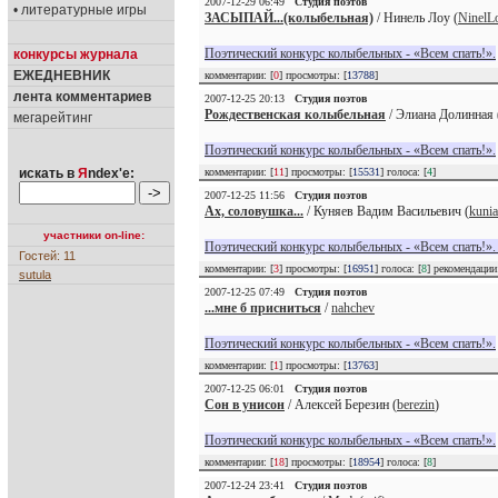
2007-12-29 06:49
Студия поэтов
• литературные игры
ЗАСЫПАЙ...(колыбельная)
/ Нинель Лоу (
NinelL
Поэтический конкурс колыбельных - «Всем спать!».
конкурсы журнала
ЕЖЕДНЕВНИК
комментарии: [
0
] просмотры: [
13788
]
лента комментариев
2007-12-25 20:13
Студия поэтов
Рождественская колыбельная
/ Элиана Долинная 
мегарейтинг
Поэтический конкурс колыбельных - «Всем спать!».
искать в
Я
ndex'е:
комментарии: [
11
] просмотры: [
15531
] голоса: [
4
]
2007-12-25 11:56
Студия поэтов
Ах, соловушка...
/ Куняев Вадим Васильевич (
kuni
участники on-line:
Поэтический конкурс колыбельных - «Всем спать!»
Гостей: 11
комментарии: [
3
] просмотры: [
16951
] голоса: [
8
] рекомендаци
sutula
2007-12-25 07:49
Студия поэтов
...мне б присниться
/
nahchev
Поэтический конкурс колыбельных - «Всем спать!».
комментарии: [
1
] просмотры: [
13763
]
2007-12-25 06:01
Студия поэтов
Сон в унисон
/ Алексей Березин (
berezin
)
Поэтический конкурс колыбельных - «Всем спать!».
комментарии: [
18
] просмотры: [
18954
] голоса: [
8
]
2007-12-24 23:41
Студия поэтов