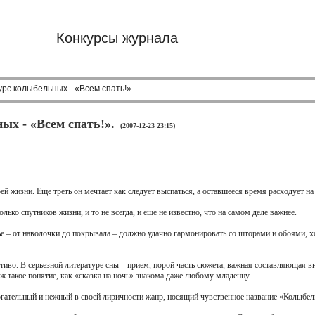
Конкурсы журнала
урс колыбельных - «Всем спать!».
ых - «Всем спать!».
(2007-12-23 23:15)
ей жизни. Еще треть он мечтает как следует выспаться, а оставшееся время расходует на 
ько спутников жизни, и то не всегда, и еще не известно, что на самом деле важнее.
ье – от наволочки до покрывала – должно удачно гармонировать со шторами и обоями, хо
тиво. В серьезной литературе сны – прием, порой часть сюжета, важная составляющая 
ж такое понятие, как «сказка на ночь» знакома даже любому младенцу.
огательный и нежный в своей лиричности жанр, носящий чувственное название «Колыбел