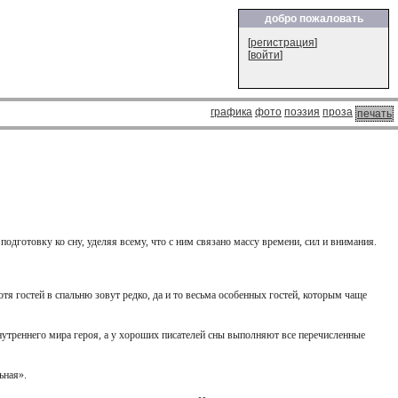
добро пожаловать
[
регистрация
]
[
войти
]
графика
фото
поэзия
проза
печать
подготовку ко сну, уделяя всему, что с ним связано массу времени, сил и внимания.
тя гостей в спальню зовут редко, да и то весьма особенных гостей, которым чаще
внутреннего мира героя, а у хороших писателей сны выполняют все перечисленные
ьная».