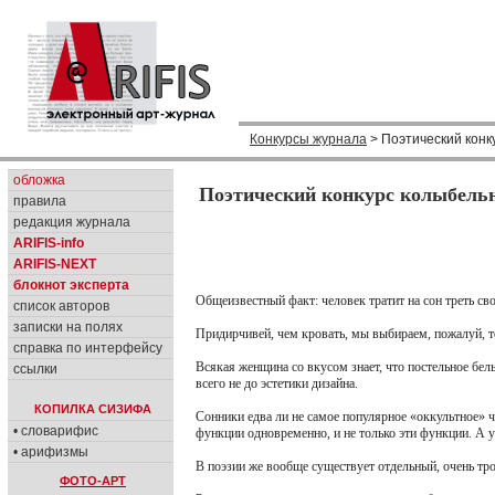
Конкурсы журнала
> Поэтический конк
обложка
Поэтический конкурс колыбельн
правила
редакция журнала
ARIFIS-info
ARIFIS-NEXT
блокнот эксперта
Общеизвестный факт: человек тратит на сон треть сво
список авторов
записки на полях
Придирчивей, чем кровать, мы выбираем, пожалуй, тол
справка по интерфейсу
Всякая женщина со вкусом знает, что постельное бел
ссылки
всего не до эстетики дизайна.
КОПИЛКА СИЗИФА
Сонники едва ли не самое популярное «оккультное» ч
• словарифис
функции одновременно, и не только эти функции. А у
• арифизмы
В поэзии же вообще существует отдельный, очень тр
ФОТО-АРТ