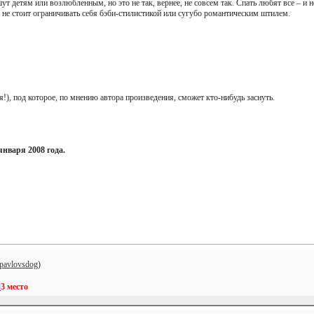
т детям или возлюбленным, но это не так, вернее, не совсем так. Спать любят все – и 
 не стоит ограничивать себя бэби-стилистикой или сугубо романтическим штилем.
!), под которое, по мнению автора произведения, сможет кто-нибудь заснуть.
 января 2008 года.
pavlovsdog
)
.
3 место