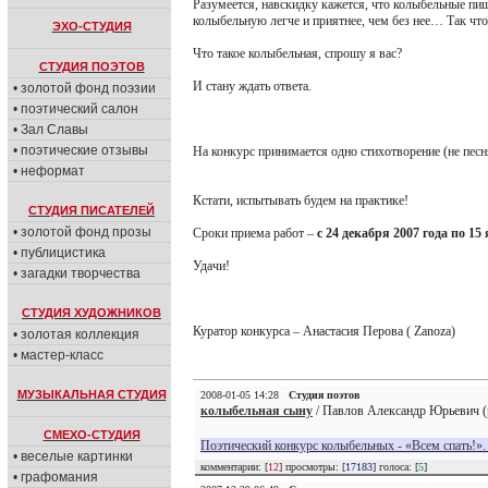
Разумеется, навскидку кажется, что колыбельные пишу
колыбельную легче и приятнее, чем без нее… Так что
ЭХО-СТУДИЯ
Что такое колыбельная, спрошу я вас?
СТУДИЯ ПОЭТОВ
И стану ждать ответа.
• золотой фонд поэзии
• поэтический салон
• Зал Славы
• поэтические отзывы
На конкурс принимается одно стихотворение (не песня
• неформат
Кстати, испытывать будем на практике!
СТУДИЯ ПИСАТЕЛЕЙ
• золотой фонд прозы
Сроки приема работ –
с 24 декабря 2007 года по 15
• публицистика
Удачи!
• загадки творчества
СТУДИЯ ХУДОЖНИКОВ
Куратор конкурса – Анастасия Перова ( Zanoza)
• золотая коллекция
• мастер-класс
МУЗЫКАЛЬНАЯ СТУДИЯ
2008-01-05 14:28
Студия поэтов
колыбельная сыну
/ Павлов Александр Юрьевич (
СМЕХО-СТУДИЯ
Поэтический конкурс колыбельных - «Всем спать!»
• веселые картинки
комментарии: [
12
] просмотры: [
17183
] голоса: [
5
]
• графомания