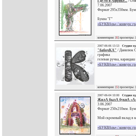
Где-то в Африке...
/ Оля
7.06.2007
Формат 295х350мм. Бумаг
Буква "Г"
«БУКВАрь» / конкурс г
комментарии: [
6
] просмотры: 
2007-06-06 13:53
Студия х
"бабочКА"
/ Данилюк О
графика
гелевая ручка, карандаш
«БУКВАрь» / конкурс г
комментарии: [
5
] просмотры: 
2007-06-04 10:00
Студия х
ЖилА былА буквА «А
3.06.2007
Формат 250х210мм. Бума
Мой скромный вклад в к
«БУКВАрь» / конкурс г