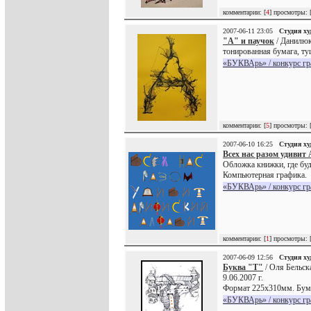
комментарии: [
4
] просмотры: 
2007-06-11 23:05
Студия х
"А" и паучок
/ Данилюк
тонированная бумага, ту
«БУКВАрь» / конкурс г
комментарии: [
5
] просмотры: 
2007-06-10 16:25
Студия х
Всех нас разом удиви
Обложка книжки, где буд
Компьютерная графика.
«БУКВАрь» / конкурс г
комментарии: [
1
] просмотры: 
2007-06-09 12:56
Студия х
Буква "Т"
/ Оля Бельск
9.06.2007 г.
Формат 225х310мм. Бумаг
«БУКВАрь» / конкурс г