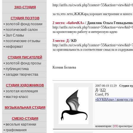
http://arifis.ru/cwork.php?contest=55&action=view&id=
ЭХО-СТУДИЯ
за то,что лето,ЖЖЖара,хорошее настроение и много 
СТУДИЯ ПОЭТОВ
2 место: «бабочКА»
/ Данилюк Ольга Геннадьевна
• золотой фонд поэзии
http://arifis.ru/cwork.php?contest=55&action=view&id=
• поэтический салон
за кропотливую работу и интересную идею
• Зал Славы
3 место: Д
/ KD
• поэтические отзывы
http://arifis.ru/cwork.php?contest=55&action=view&id=
• неформат
за оригинальность и соответствие смысла и содержани
СТУДИЯ ПИСАТЕЛЕЙ
• золотой фонд прозы
Ксения Беляева
• публицистика
• загадки творчества
СТУДИЯ ХУДОЖНИКОВ
2007-06-19 15:29
Студия х
Д
/
KD
• золотая коллекция
Corel, PS
• мастер-класс
«БУКВАрь» / конкурс г
МУЗЫКАЛЬНАЯ СТУДИЯ
СМЕХО-СТУДИЯ
• веселые картинки
комментарии: [
19
] просмотры:
• графомания