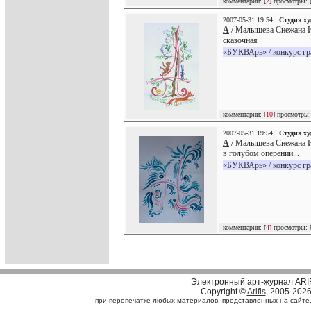
комментарии: [
2
] просмотры: 
2007-05-31 19:54
Студия х
А
/ Малышева Снежана И
сказочная
«БУКВАрь» / конкурс г
комментарии: [
10
] просмотры:
2007-05-31 19:54
Студия х
А
/ Малышева Снежана И
в голубом оперении...
«БУКВАрь» / конкурс г
комментарии: [
4
] просмотры: 
Электронный арт-журнал ARI
Copyright ©
Arifis
, 2005-202
при перепечатке любых материалов, представленных на сайте, с