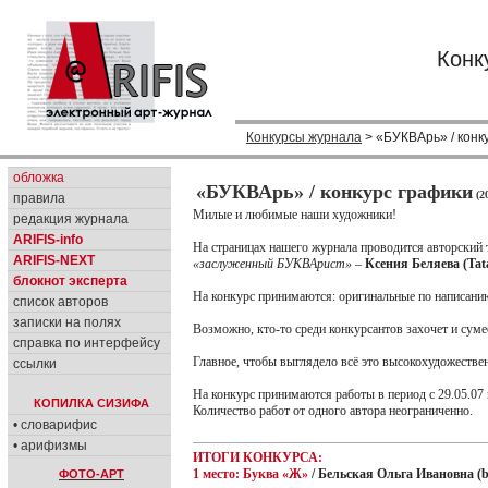
Конк
Конкурсы журнала
> «БУКВАрь» / конк
обложка
«БУКВАрь» / конкурс графики
(2
правила
Милые и любимые наши художники!
редакция журнала
ARIFIS-info
На страницах нашего журнала проводится авторский 
ARIFIS-NEXT
«заслуженный БУКВАрист»
–
Ксения Беляева (Ta
блокнот эксперта
На конкурс принимаются: оригинальные по написанию
список авторов
записки на полях
Возможно, кто-то среди конкурсантов захочет и сумее
справка по интерфейсу
Главное, чтобы выглядело всё это высокохудожестве
ссылки
На конкурс принимаются работы в период с 29.05.07 
КОПИЛКА СИЗИФА
Количество работ от одного автора неограниченно.
• словарифис
• арифизмы
ИТОГИ КОНКУРСА:
1 место: Буква «Ж»
/ Бельская Ольга Ивановна (
ФОТО-АРТ