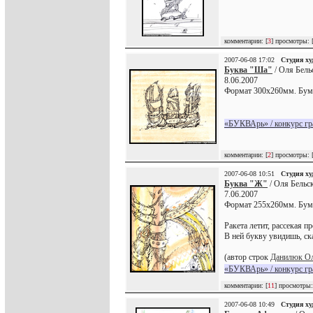
комментарии: [
3
] просмотры: 
2007-06-08 17:02
Студия х
Буква "Ша"
/ Оля Бель
8.06.2007
Формат 300х260мм. Бумаг
«БУКВАрь» / конкурс г
комментарии: [
2
] просмотры: 
2007-06-08 10:51
Студия х
Буква "Ж"
/ Оля Бельск
7.06.2007
Формат 255х260мм. Бума
Ракета летит, рассекая п
В ней букву увидишь, с
(автор строк
Данилюк Ол
«БУКВАрь» / конкурс г
комментарии: [
11
] просмотры:
2007-06-08 10:49
Студия х