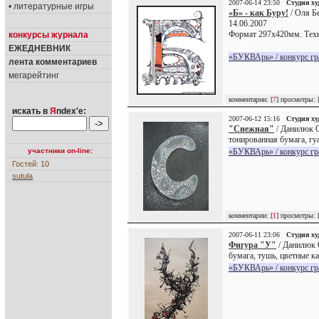
2007-06-14 23:50
Студия х
• литературные игры
«Б» - как Буру!
/ Оля Бе
14.06.2007
Формат 297х420мм. Техн
конкурсы журнала
ЕЖЕДНЕВНИК
«БУКВАрь» / конкурс г
лента комментариев
мегарейтинг
комментарии: [
7
] просмотры: 
искать в
Я
ndex'е:
2007-06-12 15:16
Студия х
"Снежная"
/ Данилюк О
тонированная бумага, гу
участники on-line:
«БУКВАрь» / конкурс г
Гостей: 10
sutula
комментарии: [
1
] просмотры: 
2007-06-11 23:06
Студия х
Фигура "У"
/ Данилюк 
бумага, тушь, цветные к
«БУКВАрь» / конкурс г