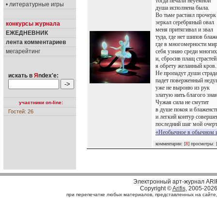
тогда печали неуемной
• литературные игры
душа исполнена была.
Во тьме растаял прочерк
зеркал серебряный овал
конкурсы журнала
меня притягивал и звал
ЕЖЕДНЕВНИК
туда, где нет шипов блаж
лента комментариев
где в многомерности ми
мегарейтинг
себя узнаю среди многих
и, сбросив плащ страстей
я обрету желанный кров.
Не пропадут души страда
искать в
Я
ndex'е:
падет поверженный недуг
уже не выроню из рук
златую нить благого знан
Чужая сила не смутит
участники on-line:
в душе покоя и блаженст
Гостей: 26
и легкий контур соверше
последний шаг мой очерт
«Необычное в обычном и
комментарии: [
8
] просмотры: 
Электронный арт-журнал ARI
Copyright ©
Arifis
, 2005-202
при перепечатке любых материалов, представленных на сайте, с