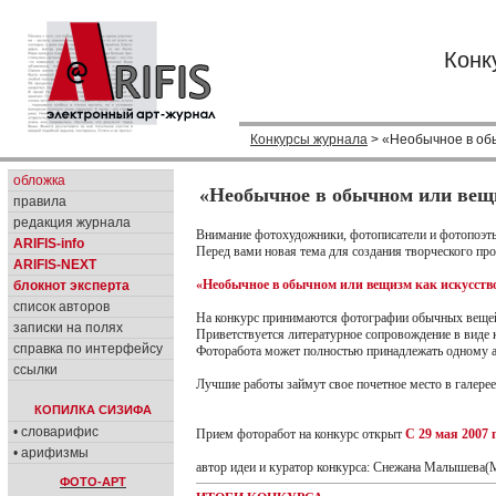
Конк
Конкурсы журнала
> «Необычное в обы
обложка
«Необычное в обычном или вещи
правила
редакция журнала
Внимание фотохудожники, фотописатели и фотопоэт
ARIFIS-info
Перед вами новая тема для создания творческого пр
ARIFIS-NEXT
«Необычное в обычном или вещизм как искусство
блокнот эксперта
список авторов
На конкурс принимаются фотографии обычных вещей
записки на полях
Приветствуется литературное сопровождение в виде
справка по интерфейсу
Фоторабота может полностью принадлежать одному ав
ссылки
Лучшие работы займут свое почетное место в галерее
КОПИЛКА СИЗИФА
• словарифис
Прием фоторабот на конкурс открыт
С 29 мая 2007 г
• арифизмы
автор идеи и куратор конкурса: Снежана Малышева(
ФОТО-АРТ