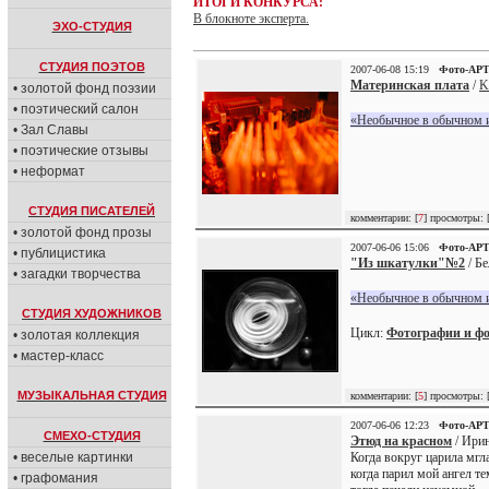
ИТОГИ КОНКУРСА:
В блокноте эксперта.
ЭХО-СТУДИЯ
СТУДИЯ ПОЭТОВ
2007-06-08 15:19
Фото-АР
Материнская плата
/
K
• золотой фонд поэзии
• поэтический салон
«Необычное в обычном и
• Зал Славы
• поэтические отзывы
• неформат
СТУДИЯ ПИСАТЕЛЕЙ
комментарии: [
7
] просмотры: 
• золотой фонд прозы
2007-06-06 15:06
Фото-АР
• публицистика
"Из шкатулки"№2
/ Бе
• загадки творчества
«Необычное в обычном и
СТУДИЯ ХУДОЖНИКОВ
Цикл:
Фотографии и ф
• золотая коллекция
• мастер-класс
МУЗЫКАЛЬНАЯ СТУДИЯ
комментарии: [
5
] просмотры: 
2007-06-06 12:23
Фото-АР
СМЕХО-СТУДИЯ
Этюд на красном
/ Ирин
• веселые картинки
Когда вокруг царила мгла
когда парил мой ангел т
• графомания