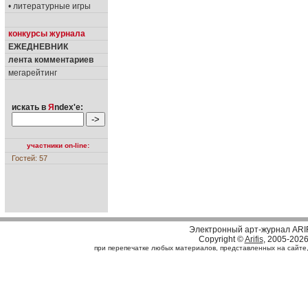
• литературные игры
конкурсы журнала
ЕЖЕДНЕВНИК
лента комментариев
мегарейтинг
искать в
Я
ndex'е:
участники on-line:
Гостей: 57
Электронный арт-журнал ARI
Copyright ©
Arifis
, 2005-202
при перепечатке любых материалов, представленных на сайте, с