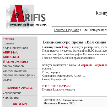
Конк
Конкурсы журнала
> Блиц-конкурс проз
обложка
Блиц-конкурс прозы «Вся спина 
правила
Посвященный
1 апреля
конкурс розыгрышей, «теле
редакция журнала
Принимаются к участию фотографии НЛО и лох-несс
ARIFIS-info
неизвестные факты из биографии Пушкина и прочая и
ARIFIS-NEXT
Главное, чтобы смешно и правдоподобно:))
блокнот эксперта
Конкурс начинается в ночь
с 31 марта на 1 апреля
(
список авторов
времени).
записки на полях
Итак, стартуем!
справка по интерфейсу
Смотрите, дошутитесь у меня:)...
Сизиф Коринфский
ссылки
ИТОГИ КОНКУРСА:
КОПИЛКА СИЗИФА
Итоги в
Блокноте эксперта.
• словарифис
• арифизмы
2007-04-03 14:25
Студия писателей
Лампочка Ильича
/
KD
ФОТО-АРТ