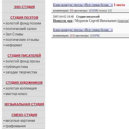
Блиц-конкурс прозы «Вся спина белая...»
1 место
ЭХО-СТУДИЯ
комментарии: [
0
] просмотры: [
15558
] голоса: [
3
]
2007-04-02 18:48
Студия писателей
СТУДИЯ ПОЭТОВ
Новости дня
/ Муратов Сергей Витальевич (
murom
• золотой фонд поэзии
• поэтический салон
Блиц-конкурс прозы «Вся спина белая...»
• Зал Славы
комментарии: [
15
] просмотры: [
15370
]
• поэтические отзывы
• неформат
СТУДИЯ ПИСАТЕЛЕЙ
• золотой фонд прозы
• публицистика
• загадки творчества
СТУДИЯ ХУДОЖНИКОВ
• золотая коллекция
• мастер-класс
МУЗЫКАЛЬНАЯ СТУДИЯ
СМЕХО-СТУДИЯ
• веселые картинки
• графомания