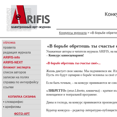
Конк
Конкурсы журнала
> «В борьбе обретеш
обложка
«В борьбе обретешь ты счастье с
правила
Уважаемые авторы и читатели журнала ARIFIS, на н
редакция журнала
–
Конкурс киносценариев!
ARIFIS-info
ARIFIS-NEXT
«В борьбе обретешь ты счастье своё»...
блокнот эксперта
Жизнь диктует свои законы. Мы подчиняемся им. Или
список авторов
Пусть это будут сценарии о борьбе человека за своё с
записки на полях
справка по интерфейсу
Если быть точным, – на конкурс принимаются не сов
ссылки
«ЛИБРЕТТО»
(итал.Libretto, книжечка) – краткое 
помещаемое в театральной программе.
КОПИЛКА СИЗИФА
• словарифис
Дамы и господа, на конкурс принимаются произведен
• арифизмы
Куратор конкурса – редактор литературно-публицист
ФОТО-АРТ