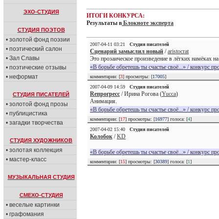
ЭХО-СТУДИЯ
ИТОГИ КОНКУРСА:
Результаты в
Блокноте эксперта
СТУДИЯ ПОЭТОВ
• золотой фонд поэзии
2007-04-11 03:21
Студия писателей
• поэтический салон
Сценарий замыслил новый
/
aristocrat
• Зал Славы
Это прозаическое произведение в лёгких намёках на
«В борьбе обретешь ты счастье своё...» / конкурс пр
• поэтические отзывы
• неформат
комментарии: [
3
] просмотры: [
17005
]
2007-04-09 14:59
Студия писателей
Reпрогресс
/ Ирина Рогова (
Yucca
)
СТУДИЯ ПИСАТЕЛЕЙ
Анимация.
• золотой фонд прозы
«В борьбе обретешь ты счастье своё...» / конкурс пр
• публицистика
комментарии: [
17
] просмотры: [
16977
] голоса: [
4
]
• загадки творчества
2007-04-02 15:40
Студия писателей
Колобок
/
KD
СТУДИЯ ХУДОЖНИКОВ
• золотая коллекция
«В борьбе обретешь ты счастье своё...» / конкурс пр
• мастер-класс
комментарии: [
15
] просмотры: [
30389
] голоса: [
1
]
МУЗЫКАЛЬНАЯ СТУДИЯ
СМЕХО-СТУДИЯ
• веселые картинки
• графомания