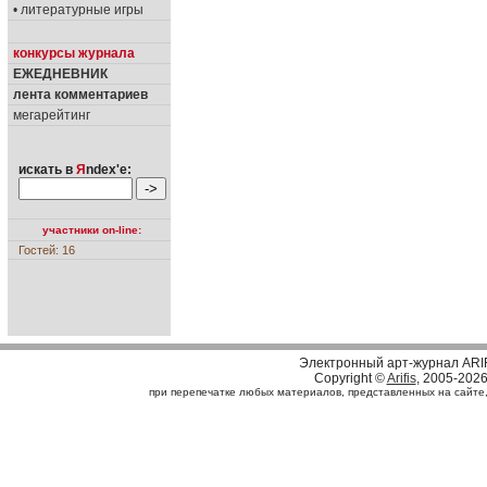
• литературные игры
конкурсы журнала
ЕЖЕДНЕВНИК
лента комментариев
мегарейтинг
искать в
Я
ndex'е:
участники on-line:
Гостей: 16
Электронный арт-журнал ARI
Copyright ©
Arifis
, 2005-202
при перепечатке любых материалов, представленных на сайте, с