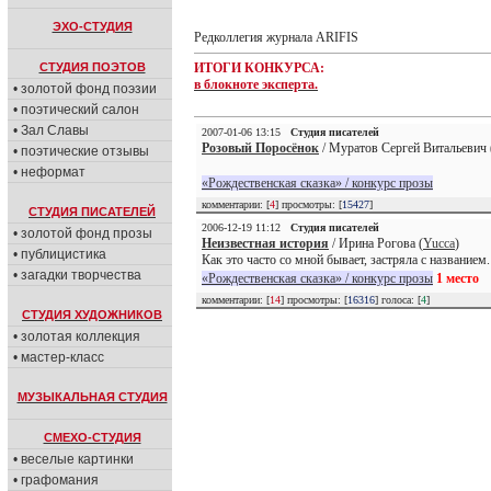
ЭХО-СТУДИЯ
Редколлегия журнала ARIFIS
СТУДИЯ ПОЭТОВ
ИТОГИ КОНКУРСА:
в блокноте эксперта.
• золотой фонд поэзии
• поэтический салон
• Зал Славы
2007-01-06 13:15
Студия писателей
Розовый Поросёнок
/ Муратов Сергей Витальевич 
• поэтические отзывы
• неформат
«Рождественская сказка» / конкурс прозы
комментарии: [
4
] просмотры: [
15427
]
СТУДИЯ ПИСАТЕЛЕЙ
2006-12-19 11:12
Студия писателей
• золотой фонд прозы
Неизвестная история
/ Ирина Рогова (
Yucca
)
• публицистика
Как это часто со мной бывает, застряла с названием.
• загадки творчества
«Рождественская сказка» / конкурс прозы
1 место
комментарии: [
14
] просмотры: [
16316
] голоса: [
4
]
СТУДИЯ ХУДОЖНИКОВ
• золотая коллекция
• мастер-класс
МУЗЫКАЛЬНАЯ СТУДИЯ
СМЕХО-СТУДИЯ
• веселые картинки
• графомания