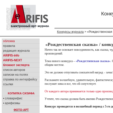
Конк
Конкурсы журнала
> «Рождественская с
обложка
«Рождественская сказка» / конк
правила
Ничто так не освежает повседневность, как сказка, 
редакция журнала
произведений.
ARIFIS-info
ARIFIS-NEXT
Тема нового конкурса –
«Рождественская сказка»
.
общим местом.
блокнот эксперта
список авторов
Это не должно отпугивать соискателей наград – зачаст
записки на полях
справка по интерфейсу
Расскажите волшебную, удивительную, фантастическу
послужит зима и все, что ей сопутствует.
ссылки
От каждого автора принимается только одно произве
КОПИЛКА СИЗИФА
• словарифис
Учтите, что сказка должна быть именно Рождественско
• арифизмы
Конкурс проводится в волшебный период с 5-го де
ФОТО-АРТ