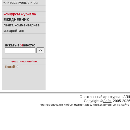
• литературные игры
конкурсы журнала
ЕЖЕДНЕВНИК
лента комментариев
мегарейтинг
искать в
Я
ndex'е:
участники on-line:
Гостей: 9
Электронный арт-журнал ARI
Copyright ©
Arifis
, 2005-202
при перепечатке любых материалов, представленных на сайте, с