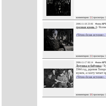
комментарии: [
1
] просмотры: 
2006-11-18 23:06
Фото-АР
грозная кровь :)
/ Ксени
«Чёрно-белая история» /
комментарии: [
1
] просмотры: 
2006-11-17 00:14
Фото-АР
Дедушка и бабушка
/ Б
1944 год, деревня Топоро
мужем, а газету читает 
«Чёрно-белая история» /
комментарии: [
0
] просмотры: 