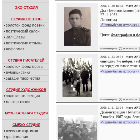
2006-11-30 18:33
Фото-АР
ЭХО-СТУДИЯ
Дед
/ Беляева Ксения (
Ta
27.11.1953
СТУДИЯ ПОЭТОВ
Ленинград
«Чёрно-белая история» /
• золотой фонд поэзии
• поэтический салон
Цикл:
Фотографии и ф
• Зал Славы
• поэтические отзывы
комментарии: [
0
] просмотры: 
• неформат
2006-11-23 00:54
Фото-АР
СТУДИЯ ПИСАТЕЛЕЙ
еще одно 7-е нобря.
/
se
на переднем плане тоже 
• золотой фонд прозы
«Чёрно-белая история» /
• публицистика
• загадки творчества
СТУДИЯ ХУДОЖНИКОВ
• золотая коллекция
комментарии: [
2
] просмотры: 
• мастер-класс
2006-11-21 22:24
Фото-АР
Демонстрация
/ Булатов
МУЗЫКАЛЬНАЯ СТУДИЯ
7 ноября 1967 года, Зеле
«Чёрно-белая история» /
СМЕХО-СТУДИЯ
• веселые картинки
• графомания