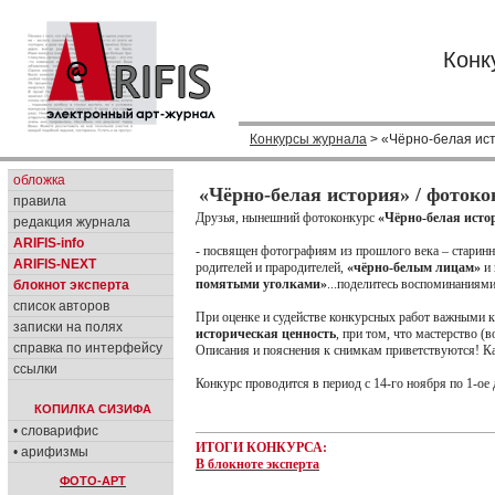
Конк
Конкурсы журнала
> «Чёрно-белая ист
обложка
«Чёрно-белая история» / фотоко
правила
Друзья, нынешний фотоконкурс
«Чёрно-белая исто
редакция журнала
ARIFIS-info
- посвящен фотографиям из прошлого века – стари
ARIFIS-NEXT
родителей и прародителей,
«чёрно-белым лицам»
и 
помятыми уголками»
...поделитесь воспоминаниям
блокнот эксперта
список авторов
При оценке и судействе конкурсных работ важными к
записки на полях
историческая ценность
, при том, что мастерство 
справка по интерфейсу
Описания и пояснения к снимкам приветствуются! Как
ссылки
Конкурс проводится в период с 14-го ноября по 1-ое 
КОПИЛКА СИЗИФА
• словарифис
ИТОГИ КОНКУРСА:
• арифизмы
В блокноте эксперта
ФОТО-АРТ