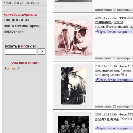
• литературные игры
комментарии: [
0
] просмотры: 
конкурсы журнала
2006-11-21 01:52
Фото-АР
ЕЖЕДНЕВНИК
газировка
/
selena
лента комментариев
г.Киев.Первомайский пар
мегарейтинг
«Чёрно-белая история» /
искать в
Я
ndex'е:
комментарии: [
0
] просмотры: 
участники on-line:
2006-11-21 01:46
Фото-АР
Гостей: 24
шестидесятник
/
selena
мой отец.начало 60-х
«Чёрно-белая история» /
комментарии: [
0
] просмотры: 
2006-11-18 23:10
Фото-АР
прадед и деды.
/ Ксения 
«Чёрно-белая история» /